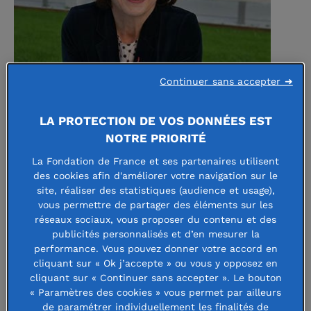
© Nathalie Bourreau​
Continuer sans accepter ➜
Sophie Marinopoulos est psychologue
LA PROTECTION DE VOS DONNÉES EST
et psychanalyste. Elle a créé il y a 22
NOTRE PRIORITÉ
ans l’association
Les Pâtes au beurre
,
La Fondation de France et ses partenaires utilisent
des cookies afin d'améliorer votre navigation sur le
des lieux d’entraide et d’écoute pour
site, réaliser des statistiques (audience et usage),
parents et enfants. Sophie
vous permettre de partager des éléments sur les
réseaux sociaux, vous proposer du contenu et des
Marinopoulos a participé à la
publicités personnalisés et d’en mesurer la
commission d’experts consacrée aux
performance. Vous pouvez donner votre accord en
cliquant sur « Ok j’accepte » ou vous y opposez en
1000 premiers jours de l’enfant, et a
cliquant sur « Continuer sans accepter ». Le bouton
« Paramètres des cookies » vous permet par ailleurs
également remis un rapport* en 2019
de paramétrer individuellement les finalités de