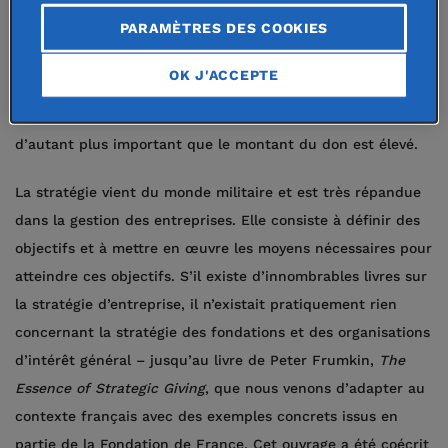
un besoin exprimé. Mais la question de la « stratégie »
PARAMÈTRES DES COOKIES
intervient dès lors que l’on cherche à « bien » donner,
c’est-à-dire dès lors que l’on se pose la question de
OK J'ACCEPTE
l’impact : comment maximiser les effets de mon don pour
les bénéficiaires et la société ? Ce raisonnement est
d’autant plus important que le montant du don est élevé.
La stratégie vient du monde militaire et est très répandue
dans la gestion des entreprises. Elle consiste à définir des
objectifs et à mettre en œuvre les moyens nécessaires pour
atteindre ces objectifs. S’il existe d’innombrables livres sur
la stratégie d’entreprise, il n’existait pratiquement rien
concernant la stratégie des fondations et des organisations
d’intérêt général – jusqu’au livre de Peter Frumkin,
The
Essence of Strategic Giving
, que nous venons d’adapter au
contexte français avec des exemples concrets issus en
partie de la Fondation de France. Cet ouvrage a été coécrit