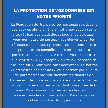
LA PROTECTION DE VOS DONNÉES EST
NOTRE PRIORITÉ
La Fondation de France et ses partenaires utilisent
des cookies afin d'améliorer votre navigation sur le
site, réaliser des statistiques (audience et usage),
vous permettre de partager des éléments sur les
réseaux sociaux, vous proposer du contenu et des
publicités personnalisés et d’en mesurer la
Anne-Claire Pache
est professeur à l’Essec et
titulaire de la Chaire Philanthropie. Elle a adapté en
performance. Vous pouvez donner votre accord en
français avec Arthur Gautier l’ouvrage de Peter
cliquant sur « Ok j’accepte » ou vous y opposez en
Frumkin,
The Essence of Strategic Giving.
cliquant sur « Continuer sans accepter ». Le bouton
« Paramètres des cookies » vous permet par ailleurs
de paramétrer individuellement les finalités de
philanthropie comprend bien sûr une part conséquente de
traitement des cookies que vous souhaitez accepter.
subjectivité et d’émotion. L’acte de don ne s’accompagne
Votre choix sera conservé pendant une durée de 6
pas toujours d’un plan d’action. C’est d’ailleurs l’essence
mois. Vous pouvez modifier votre choix à tout
moment en cliquant sur le lien « Paramètre des
même de la charité, ce don spontané souvent d’un
cookies » en bas de page du site.
montant modeste, qui apporte une aide ponctuelle face à