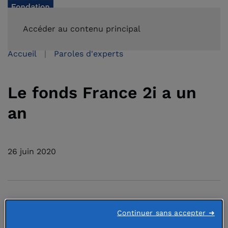
FAIRE UN DON
Accéder au contenu principal
Accueil
Paroles d'experts
Le fonds France 2i a un
an
26 juin 2020
Il y a tout juste un an, la Fondation de
Continuer sans accepter ➜
France créait son fonds à impact