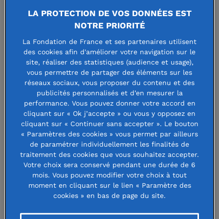
LA PROTECTION DE VOS DONNÉES EST
social
NOTRE PRIORITÉ
et environnemental,
France2i
. Où en
La Fondation de France et ses partenaires utilisent
sommes-nous aujourd’hui ? En un an,
des cookies afin d'améliorer votre navigation sur le
site, réaliser des statistiques (audience et usage),
le gérant du fonds a reçu et analysé
vous permettre de partager des éléments sur les
plus de 350 dossiers, réalisé 70
réseaux sociaux, vous proposer du contenu et des
publicités personnalisés et d’en mesurer la
rendez-vous avec des
performance. Vous pouvez donner votre accord en
entrepreneurs, et finalisé
cliquant sur « Ok j’accepte » ou vous y opposez en
cliquant sur « Continuer sans accepter ». Le bouton
l’investissement dans huit structures.
« Paramètres des cookies » vous permet par ailleurs
de paramétrer individuellement les finalités de
traitement des cookies que vous souhaitez accepter.
Votre choix sera conservé pendant une durée de 6
mois. Vous pouvez modifier votre choix à tout
moment en cliquant sur le lien « Paramètre des
cookies » en bas de page du site.