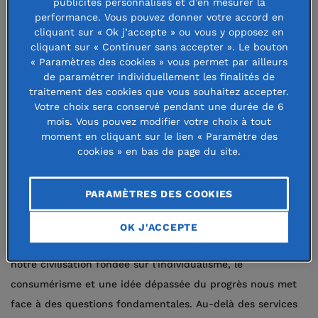
publicités personnalisés et d’en mesurer la
s’appuyer partout sur des réseaux
performance. Vous pouvez donner votre accord en
cliquant sur « Ok j’accepte » ou vous y opposez en
robustes susceptibles de faire
cliquant sur « Continuer sans accepter ». Le bouton
entendre leurs voix et d’en fédérer
« Paramètres des cookies » vous permet par ailleurs
de paramétrer individuellement les finalités de
les acteurs.
traitement des cookies que vous souhaitez accepter.
Votre choix sera conservé pendant une durée de 6
mois. Vous pouvez modifier votre choix à tout
Le rôle de la société civile est essentiel pour atteindre les
moment en cliquant sur le lien « Paramètre des
communautés locales et proposer des services que les
cookies » en bas de page du site.
gouvernements ne peuvent pas ou ne souhaitent pas
fournir. Surtout, le tiers-secteur pourrait être le seul
PARAMÈTRES DES COOKIES
encore capable de créer une vision et de nouveaux modèles
applicables à nos sociétés. La réponse bénévole spontanée
OK J'ACCEPTE
à la crise du COVID-19 est spectaculaire, alors même que
notre civilisation fondée sur l'individualisme, le
consumérisme et une idée dépassée du progrès nous met
face à des questions fondamentales. Au-delà des services