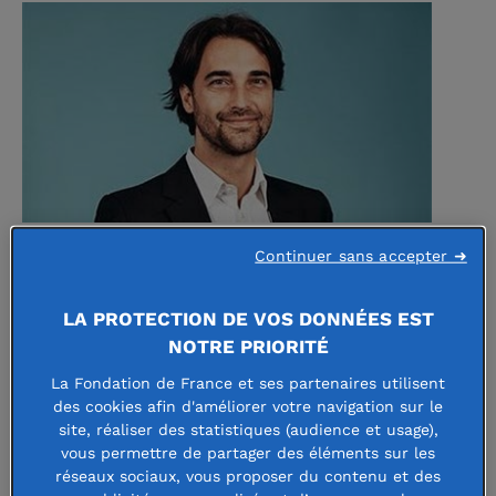
Face à la crise du Covid-19, la
Continuer sans accepter ➜
mobilisation des philanthropes a été
LA PROTECTION DE VOS DONNÉES EST
exemplaire. Selon Benjamin Bellegy,
NOTRE PRIORITÉ
directeur général du Worldwide
La Fondation de France et ses partenaires utilisent
Networks for Grantmaker Support
des cookies afin d'améliorer votre navigation sur le
site, réaliser des statistiques (audience et usage),
(WINGS), elle le serait encore
vous permettre de partager des éléments sur les
réseaux sociaux, vous proposer du contenu et des
davantage si le secteur pouvait