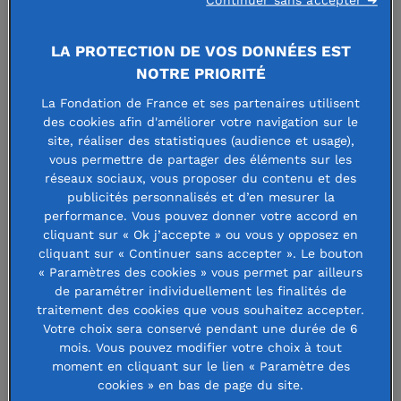
ont récompensé leur projet coup de
LA PROTECTION DE VOS DONNÉES EST
cœur. Objectif : mettre en lumière les
NOTRE PRIORITÉ
initiatives d’acteurs engagés au
La Fondation de France et ses partenaires utilisent
quotidien pour construire une vie
des cookies afin d'améliorer votre navigation sur le
site, réaliser des statistiques (audience et usage),
meilleure.
vous permettre de partager des éléments sur les
réseaux sociaux, vous proposer du contenu et des
publicités personnalisés et d’en mesurer la
Au total, quatorze prix ont été remis lors de cette soirée
performance. Vous pouvez donner votre accord en
animée par les journalistes Frédérique Le Teurnier et Denis
cliquant sur « Ok j’accepte » ou vous y opposez en
Faroud – de l’émission de France Bleu
Une heure en France
cliquant sur « Continuer sans accepter ». Le bouton
« Paramètres des cookies » vous permet par ailleurs
–
, et en présence du président du jury Charles-Édouard
de paramétrer individuellement les finalités de
Vincent, fondateur de la conciergerie de quartier
Lulu dans
traitement des cookies que vous souhaitez accepter.
ma rue
.
Votre choix sera conservé pendant une durée de 6
mois. Vous pouvez modifier votre choix à tout
moment en cliquant sur le lien « Paramètre des
cookies » en bas de page du site.