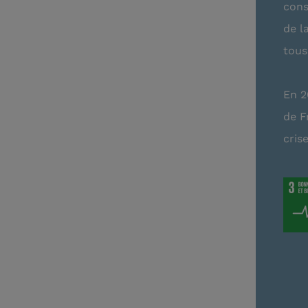
cons
de l
tous
En 2
de F
crise