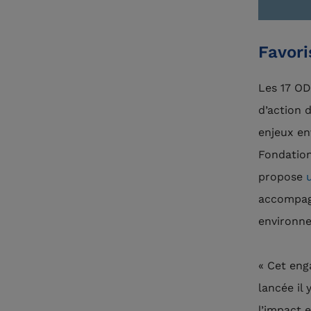
Favori
Les 17 OD
d’action 
enjeux en
Fondation
propose
accompag
environne
« Cet eng
lancée il
l’impact 