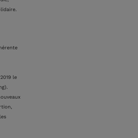
idaire.
ohérente
2019 le
ng).
 nouveaux
rtion,
les