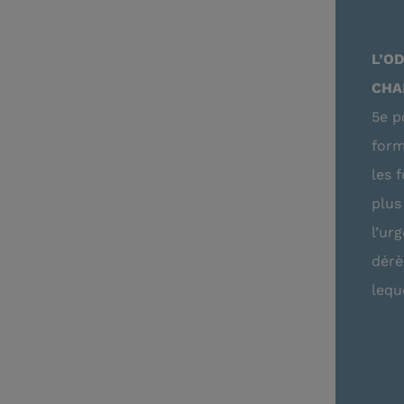
L’OD
CHA
5e p
form
les 
plus
l’ur
dérè
lequ