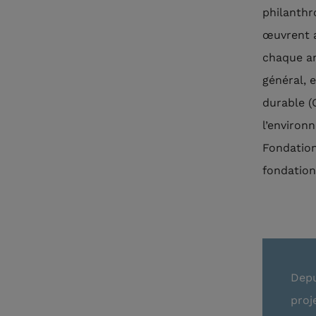
philanthr
œuvrent a
chaque an
général, 
durable (
l’environ
Fondation
fondation
Depu
proj