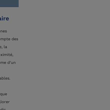
aire
ines
compte des
, la
ximité,
orme d’un
ables.
ique
liorer
dic,