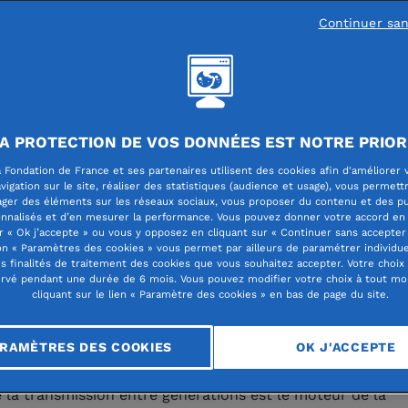
Continuer sa
s en 2015 par l’ensemble des États mem
A PROTECTION DE VOS DONNÉES EST NOTRE PRIOR
 les 17 Objectifs de développement durabl
 Fondation de France et ses partenaires utilisent des cookies afin d'améliorer 
vigation sur le site, réaliser des statistiques (audience et usage), vous permett
urent l’action de tous les pays pour prom
ager des éléments sur les réseaux sociaux, vous proposer du contenu et des pu
nnalisés et d’en mesurer la performance. Vous pouvez donner votre accord en 
périté et faire reculer la pauvreté, tout e
r « Ok j’accepte » ou vous y opposez en cliquant sur « Continuer sans accepter 
n « Paramètres des cookies » vous permet par ailleurs de paramétrer individu
eant la planète. Engagée dans tous les
es finalités de traitement des cookies que vous souhaitez accepter. Votre choix
rvé pendant une durée de 6 mois. Vous pouvez modifier votre choix à tout m
es de l’intérêt général, la Fondation de 
cliquant sur le lien « Paramètre des cookies » en bas de page du site.
e la démarche dans ses missions sociales
dans son organisation.
RAMÈTRES DES COOKIES
OK J'ACCEPTE
 la transmission entre générations est le moteur de la