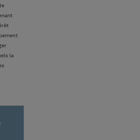
te
enant
érêt
oppement
ger
els la
es
s