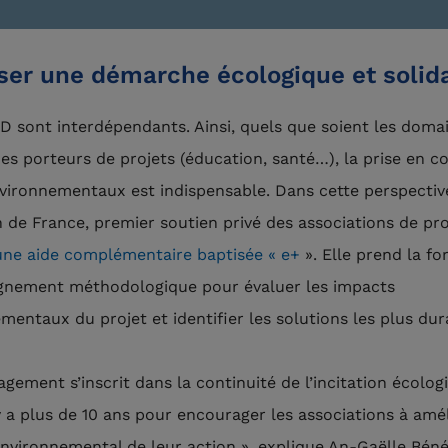
ser une démarche écologique et solid
D sont interdépendants. Ainsi, quels que soient les doma
des porteurs de projets (éducation, santé…), la prise en 
vironnementaux est indispensable. Dans cette perspective
 de France, premier soutien privé des associations de pro
une aide complémentaire baptisée « e+
». Elle prend la f
nement méthodologique pour évaluer les impacts
mentaux du projet et identifier les solutions les plus dur
agement s’inscrit dans la continuité de l’incitation écolog
 y a plus de 10 ans pour encourager les associations à amé
environnemental de leur action », explique An-Gaëlle Béné