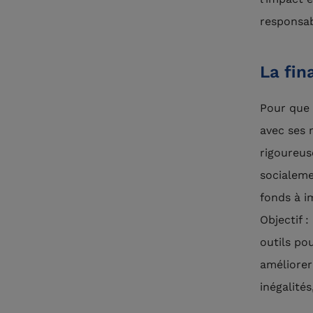
responsab
La fin
Pour que 
avec ses 
rigoureus
socialeme
fonds à i
Objectif 
outils po
améliorer
inégalité