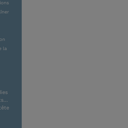
ions
aîner
ion
 la
ies
nts…
tête