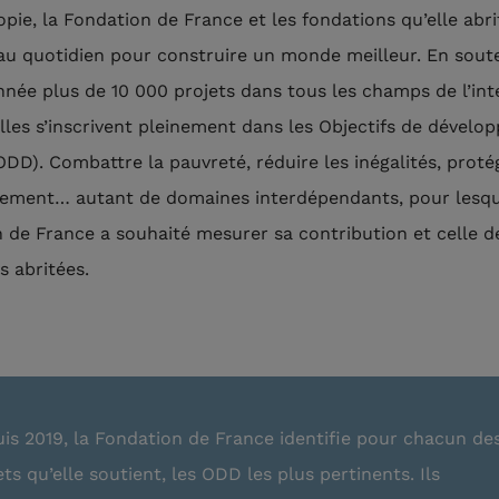
opie, la Fondation de France et les fondations qu’elle abri
u quotidien pour construire un monde meilleur. En sout
née plus de 10 000 projets dans tous les champs de l’int
elles s’inscrivent pleinement dans les Objectifs de dével
ODD). Combattre la pauvreté, réduire les inégalités, proté
nement… autant de domaines interdépendants, pour lesqu
 de France a souhaité mesurer sa contribution et celle d
s abritées.
is 2019, la Fondation de France identifie pour chacun de
ets qu’elle soutient, les ODD les plus pertinents. Ils