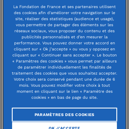
soin mais aussi des citernes
La Fondation de France et ses partenaires utilisent
collectives pour garantir durablement
des cookies afin d'améliorer votre navigation sur le
site, réaliser des statistiques (audience et usage),
l’accès à l’eau potable.
vous permettre de partager des éléments sur les
réseaux sociaux, vous proposer du contenu et des
Mettre à l’abri les populations
publicités personnalisés et d’en mesurer la
performance. Vous pouvez donner votre accord en
sinistrées et accompagner la
cliquant sur « Ok j’accepte » ou vous y opposez en
reconstruction
cliquant sur « Continuer sans accepter ». Le bouton
« Paramètres des cookies » vous permet par ailleurs
de paramétrer individuellement les finalités de
Désormais, l’urgence est d’adapter les abris pour la période
traitement des cookies que vous souhaitez accepter.
hivernale. «
La majorité des personnes sinistrées a été mise
Votre choix sera conservé pendant une durée de 6
à l’abri grâce à des tentes, des containers ou des
mois. Vous pouvez modifier votre choix à tout
moment en cliquant sur le lien « Paramètre des
chapiteaux mais avec l’arrivée de l’hiver et de la neige, ces
cookies » en bas de page du site.
solutions restent temporaires. C’est pourquoi nous
travaillons activement avec des architectes et ingénieurs
PARAMÈTRES DES COOKIES
pour trouver des solutions adaptées de renforcement et
d’étayage des maisons relativement épargnées, pour que
OK J'ACCEPTE