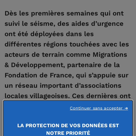
Dès les premières semaines qui ont
suivi le séisme, des aides d’urgence
ont été déployées dans les
différentes régions touchées avec les
acteurs de terrain comme Migrations
& Développement, partenaire de la
Fondation de France, qui s’appuie sur
un réseau important d’associations
locales villageoises. Ces dernières ont
notamment assuré la distribution de
Continuer sans accepter ➜
denrées alimentaires, matelas,
LA PROTECTION DE VOS DONNÉES EST
couvertures, produits d’hygiène et de
NOTRE PRIORITÉ