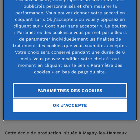
auraient disparus des radars
publicités personnalisés et d’en mesurer la
scolaires, accumulant ainsi des
performance. Vous pouvez donner votre accord en
cliquant sur « Ok j’accepte » ou vous y opposez en
lacunes difficiles à combler.
cliquant sur « Continuer sans accepter ». Le bouton
Aujourd’hui plus que jamais, il s’agit
« Paramètres des cookies » vous permet par ailleurs
de paramétrer individuellement les finalités de
de lutter contre le décrochage
traitement des cookies que vous souhaitez accepter.
Votre choix sera conservé pendant une durée de 6
scolaire. Pour remobiliser ces jeunes
mois. Vous pouvez modifier votre choix à tout
en les aidant à retrouver le plaisir
moment en cliquant sur le lien « Paramètre des
cookies » en bas de page du site.
d’apprendre, la Fondation de France
soutient des projets comme celui de
PARAMÈTRES DES COOKIES
Graines d’avenir, ferme école
OK J'ACCEPTE
inaugurée en septembre dernier.
Cette école de production, située à Magny-les-Hameaux