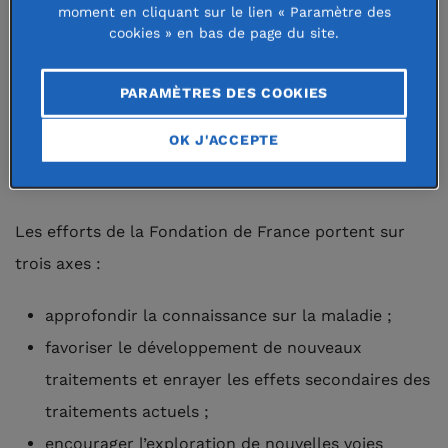
moment en cliquant sur le lien « Paramètre des
traités de manière complémentaire et concomitante.
cookies » en bas de page du site.
Si aujourd’hui les traitements n’agissent que sur les
PARAMÈTRES DES COOKIES
symptômes, l’espoir est de mettre au point un
traitement curatif. En attendant, l’amélioration de la
OK J'ACCEPTE
qualité de vie des patients est une priorité.
Les efforts de la Fondation de France portent sur
trois axes :
approfondir la connaissance sur la maladie ;
favoriser le développement de nouveaux
traitements et enrayer les effets secondaires des
traitements actuels ;
encourager l’exploration de nouvelles voies