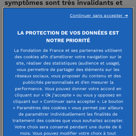
symptômes sont très invalidants et
pèsent sur le quotidien des malades.
Continuer sans accepter ➜
Depuis 2001, la Fondation de France
apporte son soutien aux chercheurs.
LA PROTECTION DE VOS DONNÉES EST
NOTRE PRIORITÉ
La Fondation de France et ses partenaires utilisent
Au cours des dernières années, les progrès de la
des cookies afin d'améliorer votre navigation sur le
site, réaliser des statistiques (audience et usage),
recherche sur Parkinson ont été nombreux : ils ont
vous permettre de partager des éléments sur les
permis à la fois d’explorer de nouvelles pistes
réseaux sociaux, vous proposer du contenu et des
publicités personnalisés et d’en mesurer la
thérapeutiques avec la thérapie cellulaire, de
performance. Vous pouvez donner votre accord en
retarder les effets secondaires des traitements, de
cliquant sur « Ok j’accepte » ou vous y opposez en
cliquant sur « Continuer sans accepter ». Le bouton
mieux comprendre les origines de la maladie…
« Paramètres des cookies » vous permet par ailleurs
Autant d’avancées auxquelles la Fondation de France
de paramétrer individuellement les finalités de
traitement des cookies que vous souhaitez accepter.
a contribué, forte d’une conviction : la recherche
Votre choix sera conservé pendant une durée de 6
fondamentale et le versant clinique doivent être
mois. Vous pouvez modifier votre choix à tout