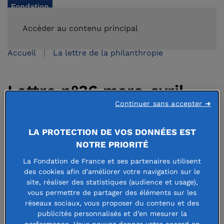
FAIRE UN DON
Accéder au contenu principal
Accueil
La lettre de la philanthropie
Lettre n°36 mars-avril
Continuer sans accepter ➜
2022
LA PROTECTION DE VOS DONNÉES EST
NOTRE PRIORITÉ
8 avril 2022
La Fondation de France et ses partenaires utilisent
des cookies afin d'améliorer votre navigation sur le
site, réaliser des statistiques (audience et usage),
vous permettre de partager des éléments sur les
réseaux sociaux, vous proposer du contenu et des
La philanthropie en action :
Solidarité Ukraine :
publicités personnalisés et d’en mesurer la
focus sur les premières actions de terrain soutenues
performance. Vous pouvez donner votre accord en