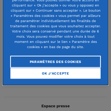
cliquant sur « Ok j’accepte » ou vous y opposez en
Point de vue :
«
Bénéficier du soutien de la
cliquant sur « Continuer sans accepter ». Le bouton
philanthropie m’a donné le sentiment d’être
« Paramètres des cookies » vous permet par ailleurs
de paramétrer individuellement les finalités de
comprise
», par Laurence Fischer, championne du
traitement des cookies que vous souhaitez accepter.
monde de karaté et ambassadrice pour le sport
Votre choix sera conservé pendant une durée de 6
mois. Vous pouvez modifier votre choix à tout
Portrait de philanthrope :
Anne Bouverot : « Pour
moment en cliquant sur le lien « Paramètre des
une intelligence artificielle juste et humaine »
cookies » en bas de page du site.
Parole d'expert :
«
La Fondation de France publie
PARAMÈTRES DES COOKIES
son baromètre annuel de la philanthropie
», par Maja
Spanu, responsable de la mission philanthropie et
OK J'ACCEPTE
affaires internationales de la Fondation de France
Espace presse