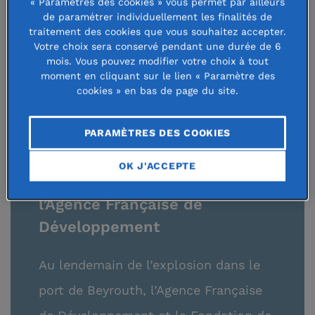
« Paramètres des cookies » vous permet par ailleurs
soutenir la jeunesse à travers des activités sociales,
de paramétrer individuellement les finalités de
éducatives et culturelles ;
traitement des cookies que vous souhaitez accepter.
soutenir la relance de l'activité économique des petits
Votre choix sera conservé pendant une durée de 6
mois. Vous pouvez modifier votre choix à tout
entrepreneurs et artisans ;
moment en cliquant sur le lien « Paramètre des
réhabiliter des logements de familles vulnérables et
cookies » en bas de page du site.
des espaces collectifs.
PARAMÈTRES DES COOKIES
OK J'ACCEPTE
Agir dans la durée avec
l’Agence Française de
Développement
Au lendemain de l’explosion dans le
port de Beyrouth, l’Agence Française