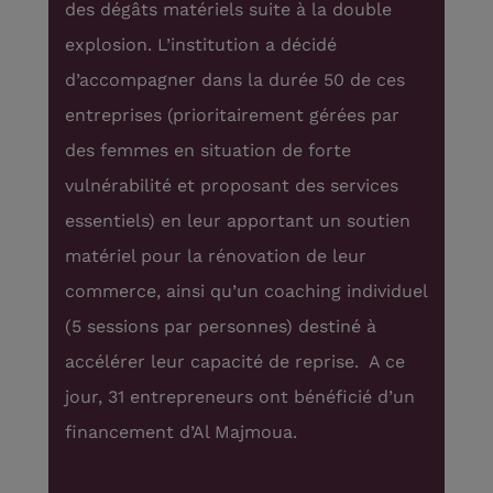
e à
des dégâts matériels suite à la double
fam
al
explosion. L’institution a décidé
ave
s de
d’accompagner dans la durée 50 de ces
éga
entreprises (prioritairement gérées par
bén
des femmes en situation de forte
séa
vulnérabilité et proposant des services
heb
t
essentiels) en leur apportant un soutien
réé
s.
matériel pour la rénovation de leur
(or
iers
commerce, ainsi qu’un coaching individuel
phy
(5 sessions par personnes) destiné à
ons
accélérer leur capacité de reprise. A ce
per
jour, 31 entrepreneurs ont bénéficié d’un
ion.
financement d’Al Majmoua.