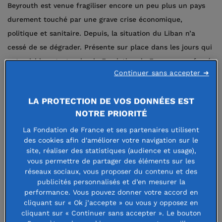
Beyrouth est venue fragiliser encore un peu plus un pays
durement touché par une grave crise économique,
politique et sanitaire. Depuis, la situation du Liban n’a
cessé de se dégrader. Présente sur place dans les jours qui
ont suivi la catastrophe, la Fondation de France a renforcé
Continuer sans accepter ➜
son appui aux organisations de la société libanaise qui
agissent en faveur des populations les plus fragiles.
LA PROTECTION DE VOS DONNÉES EST
NOTRE PRIORITÉ
Téléchargez le bilan
La Fondation de France et ses partenaires utilisent
des cookies afin d'améliorer votre navigation sur le
Deux millions d’euros ont ainsi été engagés autour de
site, réaliser des statistiques (audience et usage),
vous permettre de partager des éléments sur les
quatre volets prioritaires, définis par le comité
Solidarité
réseaux sociaux, vous proposer du contenu et des
Liban
.
publicités personnalisés et d’en mesurer la
performance. Vous pouvez donner votre accord en
apporter une aide sociale et psycho-sociale aux
cliquant sur « Ok j’accepte » ou vous y opposez en
habitants les plus touchés ;
cliquant sur « Continuer sans accepter ». Le bouton