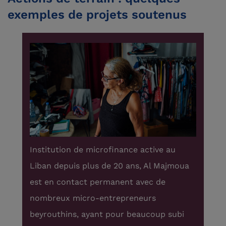
exemples de projets soutenus
,
Institution de microfinance active au
Les
Liban depuis plus de 20 ans, Al Majmoua
att
est en contact permanent avec de
par
nombreux micro-entrepreneurs
fra
mes
beyrouthins, ayant pour beaucoup subi
sou