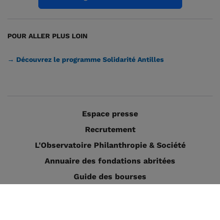
POUR ALLER PLUS LOIN
→ Découvrez le programme Solidarité Antilles
Espace presse
Recrutement
L'Observatoire Philanthropie & Société
Annuaire des fondations abritées
Guide des bourses