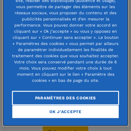
site, réaliser des statistiques (audience et usage),
vous permettre de partager des éléments sur les
Aide aux sinistrés et aux victimes et rétablissement
réseaux sociaux, vous proposer du contenu et des
publicités personnalisés et d’en mesurer la
des conditions de vie
performance. Vous pouvez donner votre accord en
Réhabilitation de l'habitat
cliquant sur « Ok j’accepte » ou vous y opposez en
Soutien à la relance économique
cliquant sur « Continuer sans accepter ». Le bouton
« Paramètres des cookies » vous permet par ailleurs
Soutien aux activités éducatives et culturelles pour les
de paramétrer individuellement les finalités de
jeunes
traitement des cookies que vous souhaitez accepter.
Soutien aux actions en faveur de l’environnement
Votre choix sera conservé pendant une durée de 6
mois. Vous pouvez modifier votre choix à tout
moment en cliquant sur le lien « Paramètre des
Grâce à vous, nous avons déjà collecté environ
cookies » en bas de page du site.
15 millions d'euros.
PARAMÈTRES DES COOKIES
Merci à tous nos donateurs pour leur générosité
OK J'ACCEPTE
!