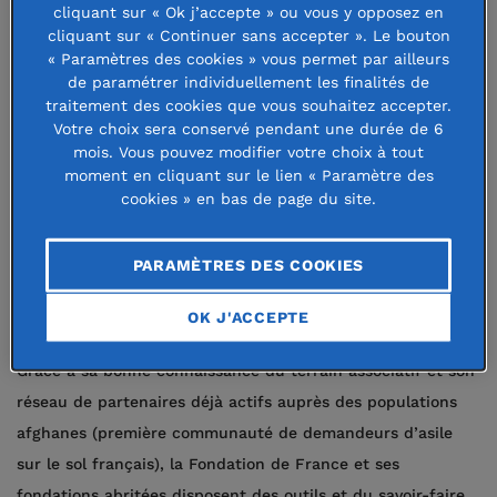
Depuis 2015, le programme spécifique Solidarité Migrants
cliquant sur « Ok j’accepte » ou vous y opposez en
cliquant sur « Continuer sans accepter ». Le bouton
vient en aide aux personnes exilées quels que soient leur
« Paramètres des cookies » vous permet par ailleurs
origine, leur religion ou leur statut juridique, afin
de paramétrer individuellement les finalités de
d’améliorer leurs conditions d’accueil, leur santé et leur
traitement des cookies que vous souhaitez accepter.
Votre choix sera conservé pendant une durée de 6
intégration dans la société. 32 projets sont en cours pour
mois. Vous pouvez modifier votre choix à tout
l’année 2021. Pour mieux répondre aux besoins spécifiques
moment en cliquant sur le lien « Paramètre des
rencontrés par ces populations, la Fondation de France a
cookies » en bas de page du site.
par ailleurs fait le choix d’intervenir de manière
transversale, en incluant par exemple les mineurs non
PARAMÈTRES DES COOKIES
accompagnés dans son programme Enfance-Education,
OK J'ACCEPTE
considérant que ces jeunes sont avant tout des enfants.
Grâce à sa bonne connaissance du terrain associatif et son
réseau de partenaires déjà actifs auprès des populations
afghanes (première communauté de demandeurs d’asile
sur le sol français), la Fondation de France et ses
fondations abritées disposent des outils et du savoir-faire