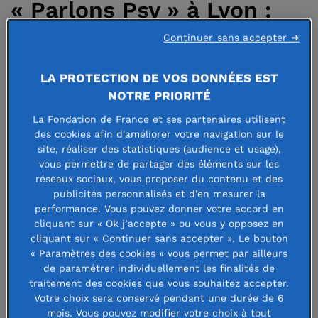
« Parlons Psy » à Lyon :
160 participants pour
Continuer sans accepter ➜
imaginer de nouveaux
LA PROTECTION DE VOS DONNÉES EST
parcours de vie et de
NOTRE PRIORITÉ
soins
La Fondation de France et ses partenaires utilisent
des cookies afin d'améliorer votre navigation sur le
site, réaliser des statistiques (audience et usage),
vous permettre de partager des éléments sur les
16 juillet 2018
réseaux sociaux, vous proposer du contenu et des
publicités personnalisés et d’en mesurer la
performance. Vous pouvez donner votre accord en
cliquant sur « Ok j’accepte » ou vous y opposez en
cliquant sur « Continuer sans accepter ». Le bouton
« Paramètres des cookies » vous permet par ailleurs
Comment améliorer
de paramétrer individuellement les finalités de
l’accompagnement des personnes
traitement des cookies que vous souhaitez accepter.
Votre choix sera conservé pendant une durée de 6
souffrant de troubles psychiques ?
mois. Vous pouvez modifier votre choix à tout