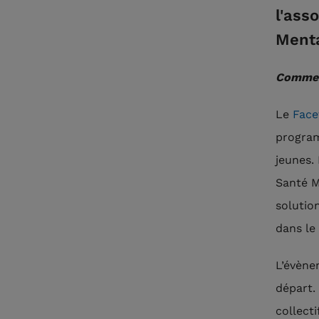
l'ass
Mental
Comment
Le
Face
program
jeunes.
Santé M
solutio
dans le
L’évène
départ.
collect