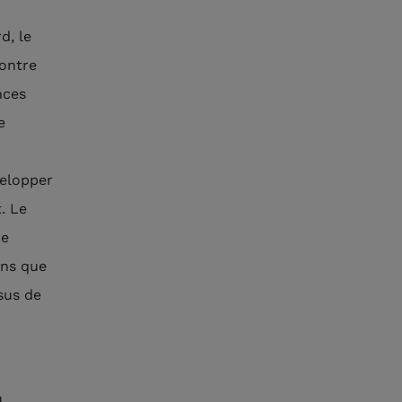
d, le
ontre
nces
e
velopper
. Le
de
ons que
sus de
u