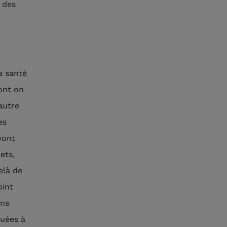
 des
a santé
ont on
autre
es
vont
ets,
elà de
oint
ons
tuées à