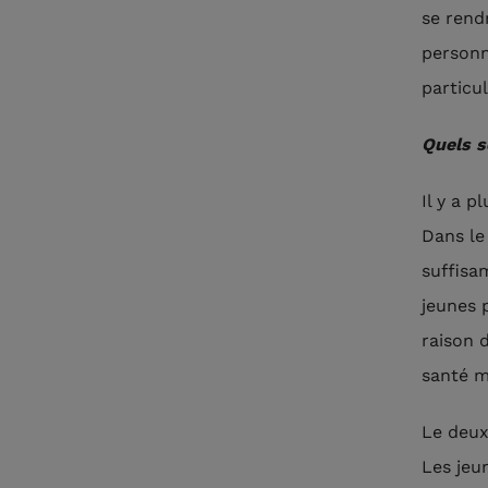
se rendr
personn
particul
Quels s
Il y a p
Dans le 
suffisa
jeunes 
raison 
santé m
Le deux
Les jeu