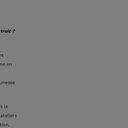
truit ?
es
nne en
eunesse
s le
ateliers
tion,