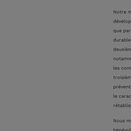
Notre m
dévelop
que par
durable
deuxièm
notamme
les com
troisiè
prévent
le cara
rétabli
Nous me
bénévol