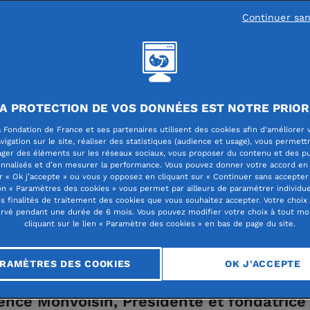
Continuer sa
Lancé en 2022 et soutenu 
A PROTECTION DE VOS DONNÉES EST NOTRE PRIOR
sa création par la Fondatio
 Fondation de France et ses partenaires utilisent des cookies afin d'améliorer 
France, le Facettes Festival
vigation sur le site, réaliser des statistiques (audience et usage), vous permett
ager des éléments sur les réseaux sociaux, vous proposer du contenu et des pu
un événement culturel dédi
nnalisés et d’en mesurer la performance. Vous pouvez donner votre accord en 
r « Ok j’accepte » ou vous y opposez en cliquant sur « Continuer sans accepter 
santé mentale des jeunes 
n « Paramètres des cookies » vous permet par ailleurs de paramétrer individu
es finalités de traitement des cookies que vous souhaitez accepter. Votre choix
moins de 30 ans. L’enjeu :
rvé pendant une durée de 6 mois. Vous pouvez modifier votre choix à tout m
cliquant sur le lien « Paramètre des cookies » en bas de page du site.
déstigmatiser le sujet et
ttre à celles et ceux qui le souhaitent d’
RAMÈTRES DES COOKIES
OK J'ACCEPTE
 à des ressources concrètes. Entretien a
nce Monvoisin, Présidente et fondatrice