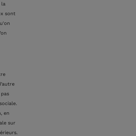
 la
ux sont
qu'on
’on
tre
d’autre
 pas
sociale.
, en
ale sur
érieurs.