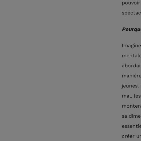
pouvoir
spectac
Pourquo
Imagine
mentale
abordai
manière
jeunes.
mal, les
montent
sa dime
essenti
créer u