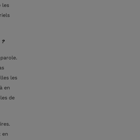
 les
iels
 ?
 parole.
as
lles les
jà en
bles de
res.
t en