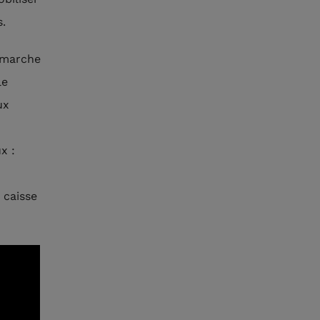
s.
démarche
le
ux
x :
 caisse