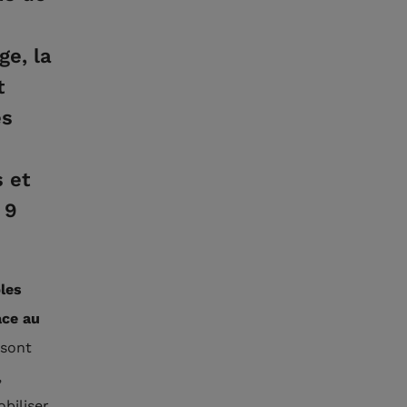
ge, la
t
es
 et
 9
les
ace
au
 sont
,
biliser