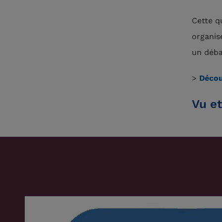
Cette q
organis
un déba
>
Décou
Vu et