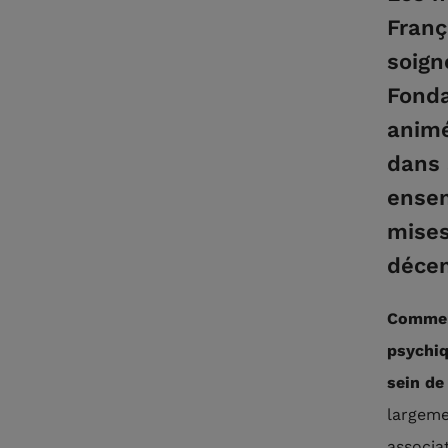
Franç
soign
Fonda
animé
dans 
ensem
mises
déce
Commen
psychiq
sein de
largeme
associa