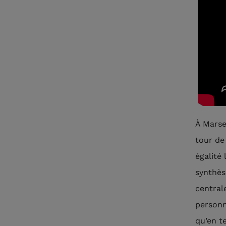
À Marse
tour de
égalité 
synthès
central
personn
qu’en t