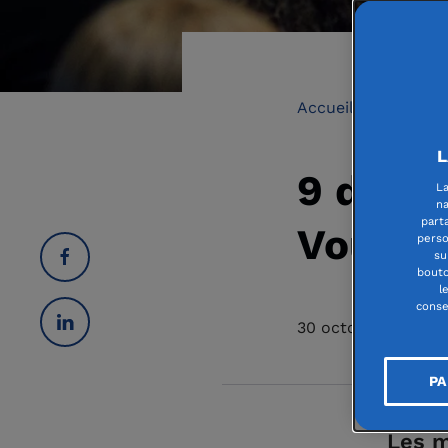
Accueil
Santé 
L
9 déce
La
na
part
Vous P
perso
su
bouto
l
conse
30 octobre 2019
PA
Les m