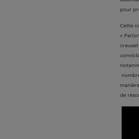
pour pro
Cette c
« Parlon
creuset
convicti
notamme
nombre 
manière 
de réso