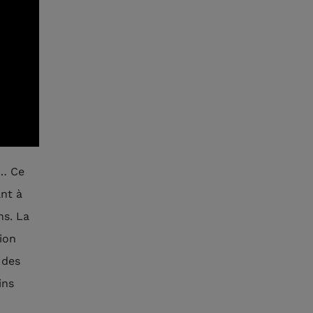
s… Ce
ant à
ns. La
ion
 des
ins