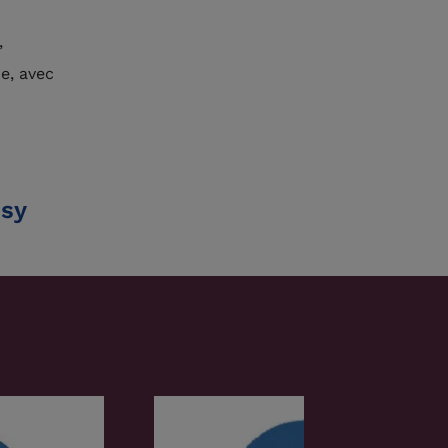
,
e, avec
psy