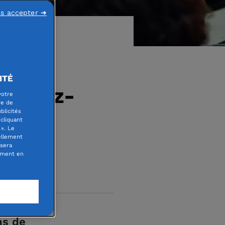
ns accepter ➜
ITÉ
Rendez-
votre
re de
blicités
cliquant
». Le
ellement
 sera
oment en
ns de