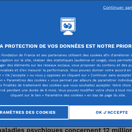
Continuer sa
mentale
A PROTECTION DE VOS DONNÉES EST NOTRE PRIOR
mbre 2019 : le Grand 
 Fondation de France et ses partenaires utilisent des cookies afin d'améliorer 
vigation sur le site, réaliser des statistiques (audience et usage), vous permett
ager des éléments sur les réseaux sociaux, vous proposer du contenu et des pu
arlons Psy
nnalisés et d’en mesurer la performance. Vous pouvez donner votre accord en 
r « Ok j’accepte » ou vous y opposez en cliquant sur « Continuer sans accepter 
n « Paramètres des cookies » vous permet par ailleurs de paramétrer individu
es finalités de traitement des cookies que vous souhaitez accepter. Votre choix
rvé pendant une durée de 6 mois. Vous pouvez modifier votre choix à tout m
cliquant sur le lien « Paramètre des cookies » en bas de page du site.
RAMÈTRES DES COOKIES
OK J'ACCEPTE
aladies psychiques concernent 12 millio