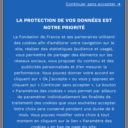
Continuer sans accepter ➜
Lors de la Soirée de la recherche
LA PROTECTION DE VOS DONNÉES EST
médicale le jeudi 28 mars, Jacky
NOTRE PRIORITÉ
Goetz a été récompensé du Prix
La Fondation de France et ses partenaires utilisent
Jeune Chercheur de la Fondation de
des cookies afin d'améliorer votre navigation sur le
site, réaliser des statistiques (audience et usage),
France / Jean Valade pour son projet
vous permettre de partager des éléments sur les
« Et si la biomécanique des cellules
réseaux sociaux, vous proposer du contenu et des
publicités personnalisés et d’en mesurer la
cancéreuses pouvait devenir leur
performance. Vous pouvez donner votre accord en
cliquant sur « Ok j’accepte » ou vous y opposez en
tendon d’Achille ? »
. À l’occasion de
cliquant sur « Continuer sans accepter ». Le bouton
cette distinction, le Directeur de
« Paramètres des cookies » vous permet par ailleurs
de paramétrer individuellement les finalités de
recherche à l’INSERM à Strasbourg a
traitement des cookies que vous souhaitez accepter.
présenté ses travaux de recherche
Votre choix sera conservé pendant une durée de 6
mois. Vous pouvez modifier votre choix à tout
fondamentale sur les cellules
moment en cliquant sur le lien « Paramètre des
cookies » en bas de page du site.