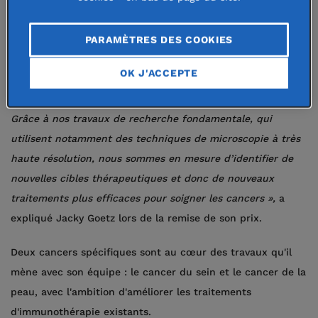
tumorales.
«
Nous cherchons à comprendre les mécanismes de
PARAMÈTRES DES COOKIES
formation des métastases, et en particulier l’implication de
OK J'ACCEPTE
certaines forces mécaniques, comme le flux sanguin, qui
vont favoriser la création des foyers secondaires tumoraux.
Grâce à nos travaux de recherche fondamentale, qui
utilisent notamment des techniques de microscopie à très
haute résolution, nous sommes en mesure d’identifier de
nouvelles cibles thérapeutiques et donc de nouveaux
traitements plus efficaces pour soigner les cancers
»,
a
expliqué Jacky Goetz lors de la remise de son prix.
Deux cancers spécifiques sont au cœur des travaux qu'il
mène avec son équipe : le cancer du sein et le cancer de la
peau, avec l'ambition d'améliorer les traitements
d'immunothérapie existants.