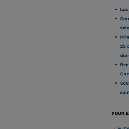
Les
Com
sci
Pri
25 
dom
Rec
Go
Sou
san
POUR E
→ ► Co