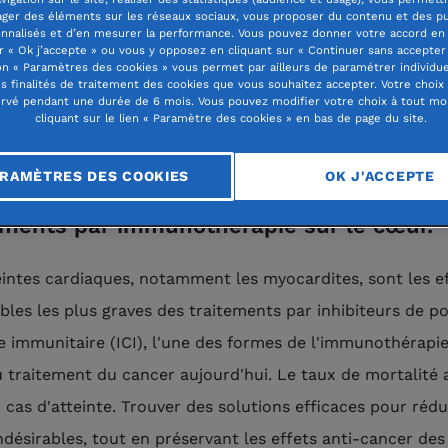
ager des éléments sur les réseaux sociaux, vous proposer du contenu et des pu
pensé par le Prix Jeune Chercheur 202
nnalisés et d’en mesurer la performance. Vous pouvez donner votre accord en 
r « Ok j’accepte » ou vous y opposez en cliquant sur « Continuer sans accepter 
ndation de France / Jean Valade, le profe
n « Paramètres des cookies » vous permet par ailleurs de paramétrer individu
es finalités de traitement des cookies que vous souhaitez accepter. Votre choix
lie SALEM, Directeur du programme de
rvé pendant une durée de 6 mois. Vous pouvez modifier votre choix à tout m
cliquant sur le lien « Paramètre des cookies » en bas de page du site.
o-oncologie à l'hôpital de la Pitié Salpêtri
P), présente ses travaux de recherche do
RAMÈTRES DES COOKIES
OK J'ACCEPTE
st de réduire les effets indésirables des
ements par immunothérapie sur le cœur.
eintes cardiaques, notamment les myocardites, sont les e
ables les plus graves des traitements par inhibiteurs de po
e immunitaire (ICI), l'une des formes de l'immunothérapie
du traitement du cancer aujourd'hui. Le taux de mortalité 
 cas d'atteinte. Trouver des solutions efficaces pour rédu
indésirables, tout en préservant les effets anti-cancer des