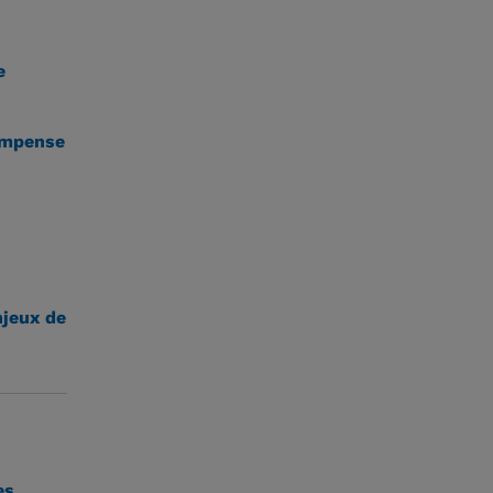
e
compense
njeux de
es