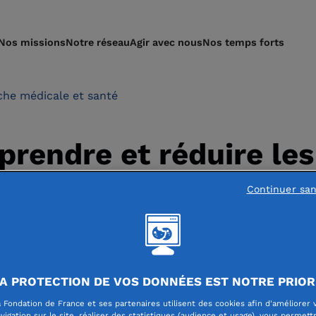
Nos missions
Notre réseau
Agir avec nous
Nos temps forts
he médicale et santé
endre et réduire les
rables des immunothé
Continuer sa
A PROTECTION DE VOS DONNÉES EST NOTRE PRIOR
 Fondation de France et ses partenaires utilisent des cookies afin d'améliorer 
vigation sur le site, réaliser des statistiques (audience et usage), vous permett