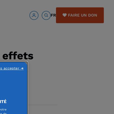
FR
FAIRE UN DON
 effets
rapies
ns accepter ➜
ITÉ
votre
re de