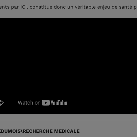
ents par ICI, constitue donc un véritable enjeu de santé p
EDUMOIS\RECHERCHE MEDICALE