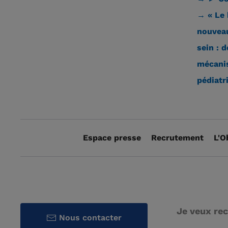
→ « Le 
nouveau
sein : 
mécanis
pédiatr
Espace presse
Recrutement
L'O
Je veux rec
Nous contacter