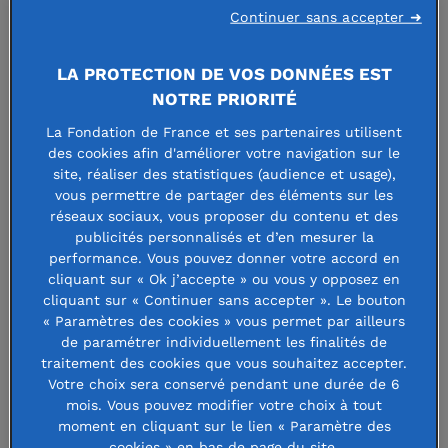
Continuer sans accepter ➜
LA PROTECTION DE VOS DONNÉES EST
NOTRE PRIORITÉ
Cécile Malo
, déléguée
générale de la Fondation de
La Fondation de France et ses partenaires utilisent
France Méditerranée
des cookies afin d'améliorer votre navigation sur le
site, réaliser des statistiques (audience et usage),
d’accompagner toutes les envies
vous permettre de partager des éléments sur les
réseaux sociaux, vous proposer du contenu et des
d’agir partout sur le territoire, la
publicités personnalisés et d’en mesurer la
performance. Vous pouvez donner votre accord en
Fondation de France s’appuie sur six
cliquant sur « Ok j’accepte » ou vous y opposez en
fondations régionales.
cliquant sur « Continuer sans accepter ». Le bouton
« Paramètres des cookies » vous permet par ailleurs
de paramétrer individuellement les finalités de
Rencontre avec Cécile Malo, déléguée
traitement des cookies que vous souhaitez accepter.
générale de la Fondation de France
Votre choix sera conservé pendant une durée de 6
mois. Vous pouvez modifier votre choix à tout
Méditerranée.
moment en cliquant sur le lien « Paramètre des
cookies » en bas de page du site.