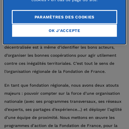
L’échelle locale est souvent la plus pertinente pour agir
efficacement. À côté de nos métropoles dynamiques, il y a
PARAMÈTRES DES COOKIES
des quartiers défavorisés, des zones périurbaines, des
OK J'ACCEPTE
territoires ruraux enclavés, dans lesquels les habitants se
sentent relégués, mis à l’écart. Seule une organisation
décentralisée est à même d’identifier les bons acteurs,
d’organiser les bonnes coopérations pour agir utilement
contre ces inégalités territoriales. C’est tout le sens de
l’organisation régionale de la Fondation de France.
En tant que fondation régionale, nous avons deux atouts
majeurs : pouvoir compter sur la force d’une organisation
nationale (avec ses programmes transversaux, ses réseaux
d’experts, ses partages d’expérience…) et déployer l’agilité
d’une équipe de proximité. Nous mettons en œuvre les
programmes d’action de la Fondation de France, pour la