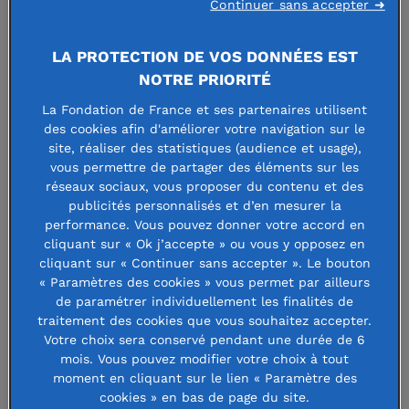
Continuer sans accepter ➜
5 mai 2021
LA PROTECTION DE VOS DONNÉES EST
Fondation de France, une organisation
NOTRE PRIORITÉ
ancrée dans les territoires
La Fondation de France et ses partenaires utilisent
des cookies afin d'améliorer votre navigation sur le
« Enclavement », « campagnes en déclin »… ces
site, réaliser des statistiques (audience et usage),
expressions qui ont marqué l’année 2019 disent
vous permettre de partager des éléments sur les
réseaux sociaux, vous proposer du contenu et des
toutes la même chose : une partie significative des
publicités personnalisés et d’en mesurer la
Français se sent abandonnée. Pour redynamiser ces
performance. Vous pouvez donner votre accord en
territoires, la communauté philanthropique se
cliquant sur « Ok j’accepte » ou vous y opposez en
mobilise. Et des initiatives porteuses d’espoir
cliquant sur « Continuer sans accepter ». Le bouton
fleurissent de toute part.
« Paramètres des cookies » vous permet par ailleurs
de paramétrer individuellement les finalités de
traitement des cookies que vous souhaitez accepter.
Votre choix sera conservé pendant une durée de 6
mois. Vous pouvez modifier votre choix à tout
moment en cliquant sur le lien « Paramètre des
cookies » en bas de page du site.