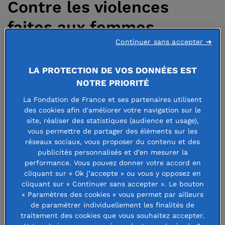
Contre les violences
faites aux femmes,
Continuer sans accepter ➜
conjuguer urgence et
reconstruction...
LA PROTECTION DE VOS DONNÉES EST
NOTRE PRIORITÉ
La Fondation de France et ses partenaires utilisent
16 décembre 2020
des cookies afin d'améliorer votre navigation sur le
site, réaliser des statistiques (audience et usage),
vous permettre de partager des éléments sur les
réseaux sociaux, vous proposer du contenu et des
publicités personnalisés et d’en mesurer la
En 2020, avec la succession des
performance. Vous pouvez donner votre accord en
cliquant sur « Ok j’accepte » ou vous y opposez en
crises sanitaire, sociale et
cliquant sur « Continuer sans accepter ». Le bouton
« Paramètres des cookies » vous permet par ailleurs
économique, les violences faites aux
de paramétrer individuellement les finalités de
femmes ont connu une croissance
traitement des cookies que vous souhaitez accepter.