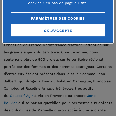
cookies » en bas de page du site.
projet... ils étaient près de 500
personnes à assister à cet
PARAMÈTRES DES COOKIES
événement.
OK J'ACCEPTE
Cette soirée exceptionnelle a été l’occasion pour la
Fondation de France Méditerranée d’attirer l’attention sur
les grands enjeux du territoire. Chaque année, nous
soutenons plus de 900 projets sur le territoire régional
portés par des femmes et des hommes courageux. Certains
d’entre eux étaient présents dans la salle : comme Jean
Jalbert, qui dirige la Tour du Valat en Camargue, Françoise
Xambieu et Roseline Arnaud bénévoles très actifs
du
Collectif Agir
à Aix en Provence ou encore
Jane
Bouvier
qui se bat au quotidien pour permettre aux enfants
des bidonvilles de Marseille d’avoir accès à une scolarité.