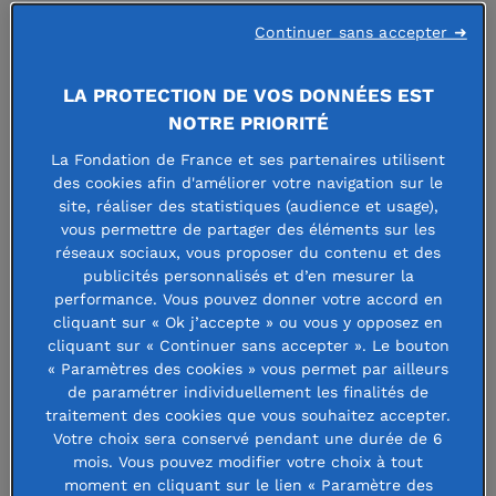
Continuer sans accepter ➜
Le
LA PROTECTION DE VOS DONNÉES EST
NOTRE PRIORITÉ
La Fondation de France et ses partenaires utilisent
des cookies afin d'améliorer votre navigation sur le
site, réaliser des statistiques (audience et usage),
vous permettre de partager des éléments sur les
réseaux sociaux, vous proposer du contenu et des
publicités personnalisés et d’en mesurer la
performance. Vous pouvez donner votre accord en
cliquant sur « Ok j’accepte » ou vous y opposez en
jeudi 17 octobre, le Conservatoire
cliquant sur « Continuer sans accepter ». Le bouton
« Paramètres des cookies » vous permet par ailleurs
Darius Milhaud organisait un concert
de paramétrer individuellement les finalités de
ème
pour célébrer le 50
anniversaire
traitement des cookies que vous souhaitez accepter.
Votre choix sera conservé pendant une durée de 6
de la Fondation de France. Donateurs,
mois. Vous pouvez modifier votre choix à tout
fondateurs, bénévoles, porteurs de
moment en cliquant sur le lien « Paramètre des