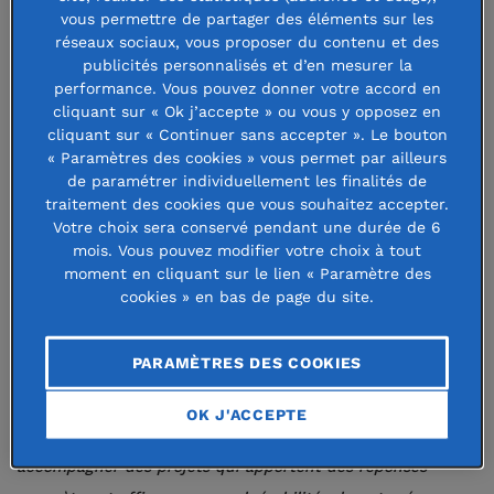
soutient ou dans le développement
vous permettre de partager des éléments sur les
de nouveaux partenariats, elle a su
réseaux sociaux, vous proposer du contenu et des
publicités personnalisés et d’en mesurer la
œuvrer pour accélérer les
performance. Vous pouvez donner votre accord en
cliquant sur « Ok j’accepte » ou vous y opposez en
coopérations et les solidarités
cliquant sur « Continuer sans accepter ». Le bouton
territoriales, au service de l’intérêt
« Paramètres des cookies » vous permet par ailleurs
de paramétrer individuellement les finalités de
général.
traitement des cookies que vous souhaitez accepter.
Votre choix sera conservé pendant une durée de 6
«
2023 a été une année de mobilisation de l’ensemble de
mois. Vous pouvez modifier votre choix à tout
moment en cliquant sur le lien « Paramètre des
nos équipes pour faire face aux défis sociétaux et
cookies » en bas de page du site.
territoriaux du Grand Ouest. Dans une année marquée par
la montée des précarités, par la nécessité de répondre aux
PARAMÈTRES DES COOKIES
enjeux des transitions environnementales et numériques,
nous avons eu une idée fixe : agir sans relâche et fédérer la
OK J'ACCEPTE
générosité des donateurs et des entreprises pour
accompagner des projets qui apportent des réponses