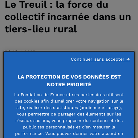
Le Treuil : la force du
collectif incarnée dans un
tiers-lieu rural
7 juillet 2025
Continuer sans accepter ➜
LA PROTECTION DE VOS DONNÉES EST
NOTRE PRIORITÉ
À Chambœuf, dans la Loire, une
La Fondation de France et ses partenaires utilisent
ancienne ferme oubliée est devenue
des cookies afin d'améliorer votre navigation sur le
un emblème de la transition
site, réaliser des statistiques (audience et usage),
vous permettre de partager des éléments sur les
écologique et citoyenne. Grâce à
réseaux sociaux, vous proposer du contenu et des
publicités personnalisés et d’en mesurer la
l’association Les Amis du Treuil, ce
performance. Vous pouvez donner votre accord en