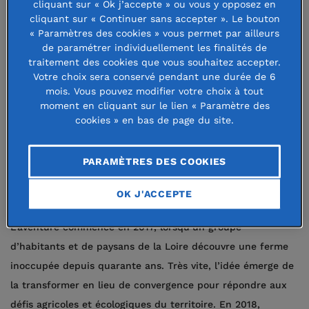
tiers-lieu rural rassemble
cliquant sur « Ok j’accepte » ou vous y opposez en
cliquant sur « Continuer sans accepter ». Le bouton
agriculteurs, citoyens et associations
« Paramètres des cookies » vous permet par ailleurs
autour de projets concrets pour une
de paramétrer individuellement les finalités de
traitement des cookies que vous souhaitez accepter.
agriculture paysanne, une
Votre choix sera conservé pendant une durée de 6
mois. Vous pouvez modifier votre choix à tout
alimentation locale et une
moment en cliquant sur le lien « Paramètre des
gouvernance partagée des
cookies » en bas de page du site.
ressources, naturelles ou foncières.
PARAMÈTRES DES COOKIES
Un élan collectif soutenu par la
Fondation de France Centre-Est.
OK J'ACCEPTE
L’aventure commence en 2017, lorsqu’un groupe
d’habitants et de paysans de la Loire découvre une ferme
inoccupée depuis quarante ans. Très vite, l’idée émerge de
la transformer en lieu de convergence pour répondre aux
défis agricoles et écologiques du territoire. En 2018,