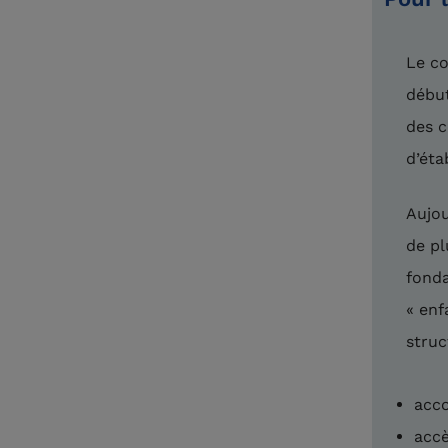
Le co
début
des c
d’éta
Aujou
de pl
fonda
« enf
struc
acco
accè