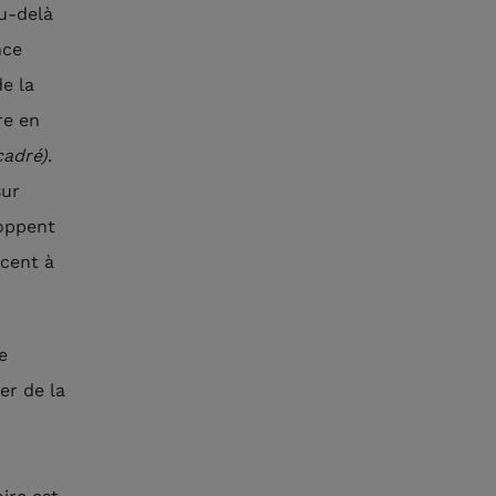
u-delà
nce
e la
re en
cadré)
.
sur
loppent
rcent à
e
er de la