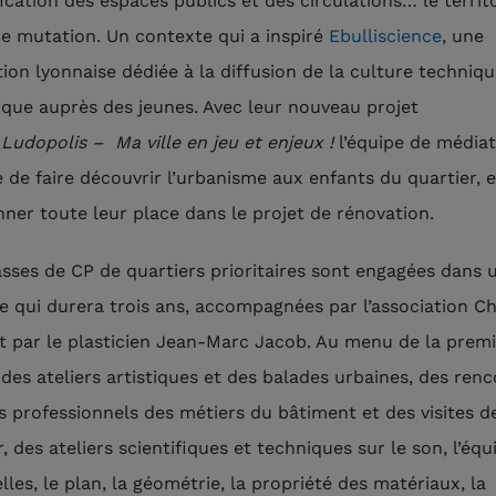
ication des espaces publics et des circulations… le territo
ne mutation. Un contexte qui a inspiré
Ebulliscience
, une
tion lyonnaise dédiée à la diffusion de la culture techniqu
fique auprès des jeunes. Avec leur nouveau projet
é
Ludopolis – Ma ville en jeu et enjeux !
l’équipe de média
 de faire découvrir l’urbanisme aux enfants du quartier, e
nner toute leur place dans le projet de rénovation.
asses de CP de quartiers prioritaires sont engagées dans 
e qui durera trois ans, accompagnées par l’association Ch
 et par le plasticien Jean-Marc Jacob. Au menu de la prem
 des ateliers artistiques et des balades urbaines, des ren
s professionnels des métiers du bâtiment et des visites d
, des ateliers scientifiques et techniques sur le son, l’équi
lles, le plan, la géométrie, la propriété des matériaux, la