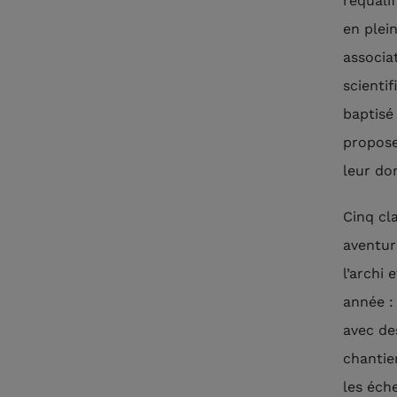
requalif
en plei
associa
scienti
baptis
propose
leur do
Cinq cl
aventur
l’archi
année :
avec de
chantier
les éche