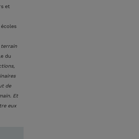
s et
 écoles
 terrain
le du
tions,
inaires
ut de
main. Et
tre eux