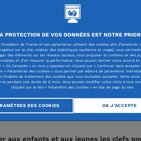
on de France Centre-Est
A PROTECTION DE VOS DONNÉES EST NOTRE PRIOR
 Fondation de France et ses partenaires utilisent des cookies afin d'améliorer 
vigation sur le site, réaliser des statistiques (audience et usage), vous permett
-en-Velin, Ebulliscie
ager des éléments sur les réseaux sociaux, vous proposer du contenu et des pu
nnalisés et d’en mesurer la performance. Vous pouvez donner votre accord en 
r « Ok j’accepte » ou vous y opposez en cliquant sur « Continuer sans accepter 
n « Paramètres des cookies » vous permet par ailleurs de paramétrer individu
e à hauteur d’enfants
es finalités de traitement des cookies que vous souhaitez accepter. Votre choix
rvé pendant une durée de 6 mois. Vous pouvez modifier votre choix à tout m
cliquant sur le lien « Paramètre des cookies » en bas de page du site.
RAMÈTRES DES COOKIES
OK J'ACCEPTE
r aux enfants et aux jeunes les clefs po