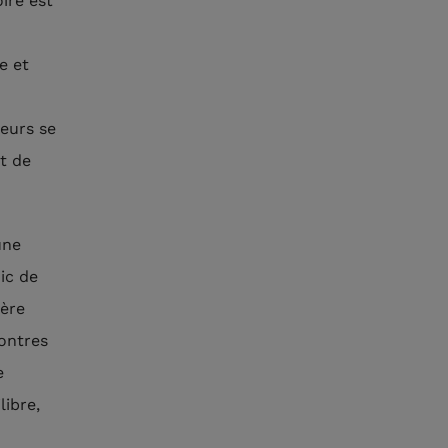
ire est
e et
teurs se
t de
une
ic de
ière
contres
e
libre,