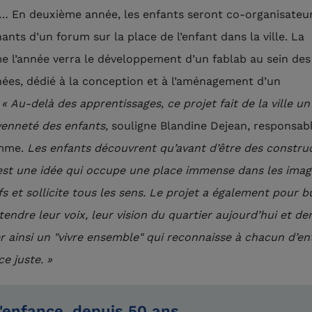
… En deuxième année, les enfants seront co-organisateur
ants d’un forum sur la place de l’enfant dans la ville. La
me l’année verra le développement d’un fablab au sein des
ées, dédié à la conception et à l’aménagement d’un
.
« Au-delà des apprentissages, ce projet fait de la ville un
yenneté des enfants,
souligne Blandine Dejean, responsab
mme.
Les enfants découvrent qu’avant d’être des construc
e est une idée qui occupe une place immense dans les imag
fs et sollicite tous les sens. Le projet a également pour b
tendre leur voix, leur vision du quartier aujourd’hui et de
er ainsi un "vivre ensemble" qui reconnaisse à chacun d’en
e juste. »
l'enfance, depuis 50 ans