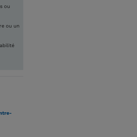
es ou
re ou un
abilité
ntre-