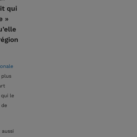
it qui
e »
’elle
région
ionale
 plus
art
 qui le
 de
 aussi