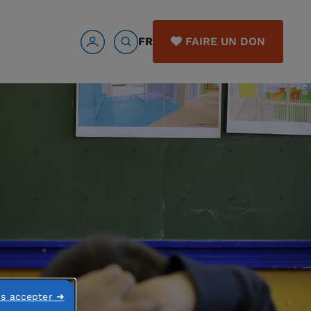
FR
FAIRE UN DON
ns accepter ➜