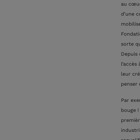
au cœur
d’une co
mobilis
Fondati
sorte q
Depuis 
l’accès
leur cré
penser 
Par exem
bouge !
premièr
industr