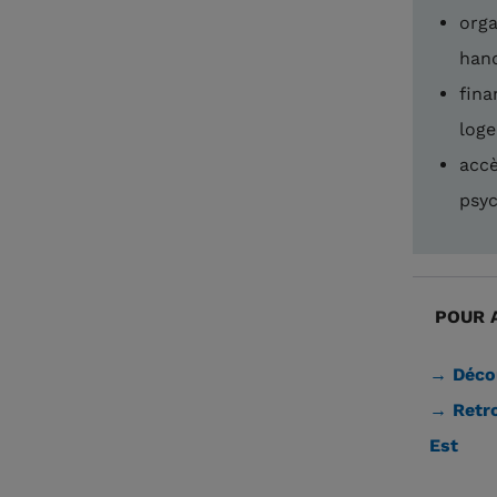
orga
hand
fina
loge
accè
psyc
POUR A
→ Décou
→ Retro
Est