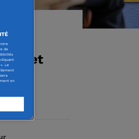
ITÉ
votre
re de
nce met
blicités
cliquant
». Le
ellement
 sera
oment en
ur