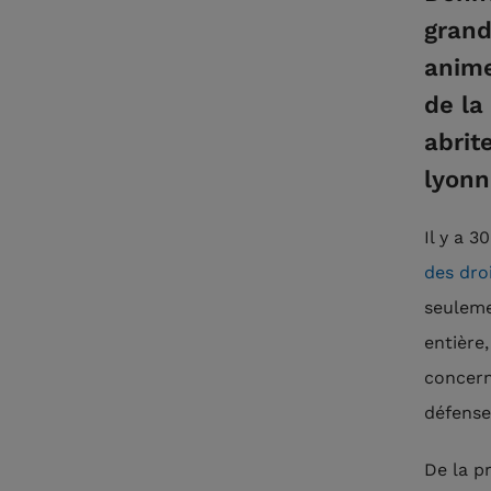
grandi
anime
de la
abrit
lyonn
Il y a 3
des droi
seuleme
entière,
concern
défense
De la p