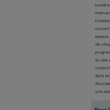
lumière
interven
troisiè
concern
espace
de cito
progra
la vill
collecti
faire en
favoris
une plac
Pour 