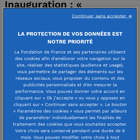
Inauguration : «
Connaissez-vous la
Continuer sans accepter ➜
blague du petit déjeuner
LA PROTECTION DE VOS DONNÉES EST
? »
NOTRE PRIORITÉ
La Fondation de France et ses partenaires utilisent
des cookies afin d'améliorer votre navigation sur le
site, réaliser des statistiques (audience et usage),
19 juillet 2019
vous permettre de partager des éléments sur les
réseaux sociaux, vous proposer du contenu et des
publicités personnalisés et d’en mesurer la
performance. Vous pouvez donner votre accord en
cliquant sur « Ok j’accepte » ou vous y opposez en
Dans le cadre de l’action nouveaux
cliquant sur « Continuer sans accepter ». Le bouton
commanditaires, le mardi 2 juillet,
« Paramètres des cookies » vous permet par ailleurs
de paramétrer individuellement les finalités de
l’oeuvre du collectif åbäke
traitement des cookies que vous souhaitez accepter.
Votre choix sera conservé pendant une durée de 6
“connaissez-vous la blague du petit
mois. Vous pouvez modifier votre choix à tout