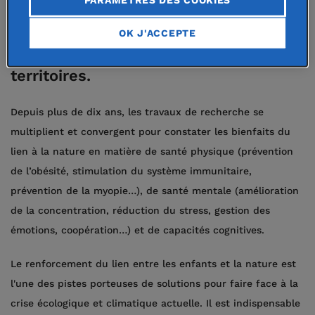
les inscrire dans la durée par la mise
en place d’un environnement
OK J'ACCEPTE
favorable à celles-ci dans les
territoires.
Depuis plus de dix ans, les travaux de recherche se
multiplient et convergent pour constater les bienfaits du
lien à la nature en matière de santé physique (prévention
de l’obésité, stimulation du système immunitaire,
prévention de la myopie…), de santé mentale (amélioration
de la concentration, réduction du stress, gestion des
émotions, coopération…) et de capacités cognitives.
Le renforcement du lien entre les enfants et la nature est
l'une des pistes porteuses de solutions pour faire face à la
crise écologique et climatique actuelle. Il est indispensable