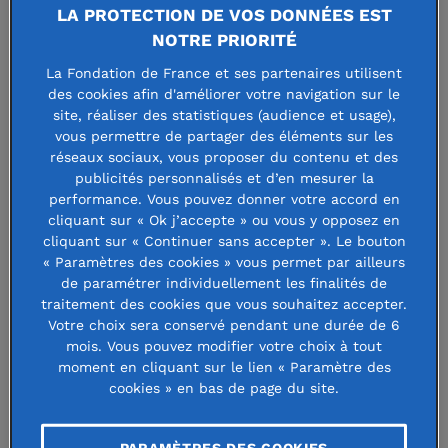
Grandir en lien avec la
LA PROTECTION DE VOS DONNÉES EST
NOTRE PRIORITÉ
nature : favoriser le lien
La Fondation de France et ses partenaires utilisent
entre l'enfant et le vivant
des cookies afin d'améliorer votre navigation sur le
site, réaliser des statistiques (audience et usage),
vous permettre de partager des éléments sur les
réseaux sociaux, vous proposer du contenu et des
9 décembre 2024 | Modifié le 6 octobre 2025
publicités personnalisés et d’en mesurer la
performance. Vous pouvez donner votre accord en
cliquant sur « Ok j’accepte » ou vous y opposez en
cliquant sur « Continuer sans accepter ». Le bouton
« Paramètres des cookies » vous permet par ailleurs
La troisième édition de cet appel à
de paramétrer individuellement les finalités de
traitement des cookies que vous souhaitez accepter.
communs avait pour objectif
Votre choix sera conservé pendant une durée de 6
mois. Vous pouvez modifier votre choix à tout
d'encourager des initiatives portant
moment en cliquant sur le lien « Paramètre des
sur le renforcement du lien entre les
cookies » en bas de page du site.
enfants et la nature les renforcer et
PARAMÈTRES DES COOKIES