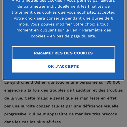
la santé et de la recherche médicale :
« Paramètres des cookies » vous permet par ailleurs
de paramétrer individuellement les finalités de
elle se mobilise pour faire avancer la
traitement des cookies que vous souhaitez accepter.
Votre choix sera conservé pendant une durée de 6
connaissance sur le syndrome
mois. Vous pouvez modifier votre choix à tout
d’Usher, première cause de cécité-
moment en cliquant sur le lien « Paramètre des
cookies » en bas de page du site.
surdité héréditaire chez l’adulte.
PARAMÈTRES DES COOKIES
Mieux connaître le syndrome
OK J'ACCEPTE
d’Usher
Le syndrome d’Usher, qui touche une personne sur 30 000,
engendre à la fois des troubles de l’audition et des troubles
de la vue. Cette maladie génétique se manifeste en effet
par une surdité congénitale et par une déficience visuelle
progressive, qui peut apparaître de manière très précoce
dans les cas les plus sévères.