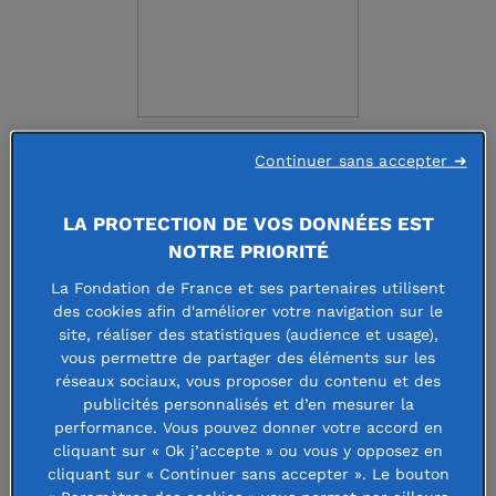
Continuer sans accepter ➜
FONDATION RAYMONDE
ET GUY STRITTMATTER
LA PROTECTION DE VOS DONNÉES EST
NOTRE PRIORITÉ
La Fondation de France et ses partenaires utilisent
Faire un don à cette fondation
des cookies afin d'améliorer votre navigation sur le
site, réaliser des statistiques (audience et usage),
vous permettre de partager des éléments sur les
réseaux sociaux, vous proposer du contenu et des
publicités personnalisés et d’en mesurer la
La Fondation Raymonde et Guy
performance. Vous pouvez donner votre accord en
cliquant sur « Ok j’accepte » ou vous y opposez en
Strittmatter agit dans le domaine de
cliquant sur « Continuer sans accepter ». Le bouton