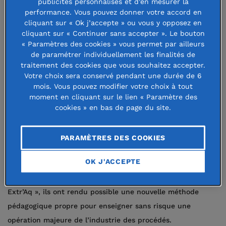
publicités personnalisés et d’en mesurer la
Nationale Supérieure des Industries
performance. Vous pouvez donner votre accord en
cliquant sur « Ok j’accepte » ou vous y opposez en
Chimiques) de Nancy en versant des
cliquant sur « Continuer sans accepter ». Le bouton
bourses, ainsi que de renforcer ses
« Paramètres des cookies » vous permet par ailleurs
de paramétrer individuellement les finalités de
liens avec le monde de l’entreprise.
traitement des cookies que vous souhaitez accepter.
Votre choix sera conservé pendant une durée de 6
mois. Vous pouvez modifier votre choix à tout
Deux enseignants brillants et
moment en cliquant sur le lien « Paramètre des
généreux
cookies » en bas de page du site.
La Fondation ENSIC fut créée en 2008 sous l’égide de la
PARAMÈTRES DES COOKIES
Fondation de France à l’initiative de deux enseignants-
OK J'ACCEPTE
chercheurs de cette Ecole, Alain Durand et Eric Favre.
Inventeurs d’un procédé d’extraction liquide-liquide, l’«
Extr’Aq », ils ont rendu possible une nouvelle méthode
pédagogique propre pour enseigner sans risque une
opération majeure de l’industrie des procédés.