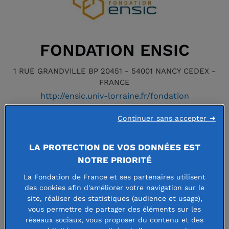
FONDATION ENSIC
1 RUE GRANDVILLE BP 20451 - 54001 NANCY CEDEX -
FRANCE
http://ensic.univ-lorraine.fr/fondation
Continuer sans accepter ➜
Faire un don à cette fondation
LA PROTECTION DE VOS DONNÉES EST
NOTRE PRIORITÉ
La Fondation de France et ses partenaires utilisent
La Fondation ENSIC a pour mission de
des cookies afin d'améliorer votre navigation sur le
site, réaliser des statistiques (audience et usage),
favoriser l’accès à l’enseignement
vous permettre de partager des éléments sur les
supérieur au sein de l'ENSIC (Ecole
réseaux sociaux, vous proposer du contenu et des