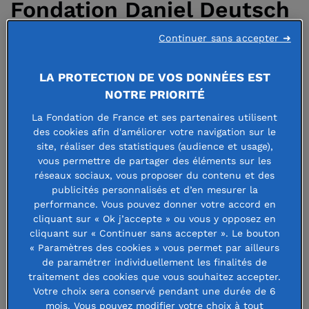
Fondation Daniel Deutsch
: faire vivre la mémoire de
Continuer sans accepter ➜
la mine
LA PROTECTION DE VOS DONNÉES EST
NOTRE PRIORITÉ
24 septembre 2025
La Fondation de France et ses partenaires utilisent
des cookies afin d'améliorer votre navigation sur le
site, réaliser des statistiques (audience et usage),
vous permettre de partager des éléments sur les
réseaux sociaux, vous proposer du contenu et des
publicités personnalisés et d’en mesurer la
Créée en 2015, la Fondation Daniel
performance. Vous pouvez donner votre accord en
Deutsch est entièrement dédiée au
cliquant sur « Ok j’accepte » ou vous y opposez en
cliquant sur « Continuer sans accepter ». Le bouton
rayonnement du patrimoine industriel
« Paramètres des cookies » vous permet par ailleurs
de paramétrer individuellement les finalités de
des Mines de Wendel, haut- lieu de
traitement des cookies que vous souhaitez accepter.
l’extraction charbonnière en Lorraine.
Votre choix sera conservé pendant une durée de 6
mois. Vous pouvez modifier votre choix à tout