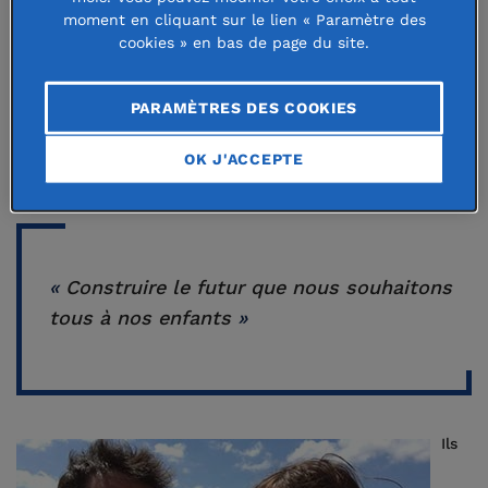
moment en cliquant sur le lien « Paramètre des
enfant a renforcé notre sentiment
cookies » en bas de page du site.
d’urgence face aux enjeux
écologiques, et le besoin de nous
PARAMÈTRES DES COOKIES
investir pour l’intérêt général
»,
OK J'ACCEPTE
assure Anaïs Morel.
«
Construire le futur que nous souhaitons
tous à nos enfants
»
Ils