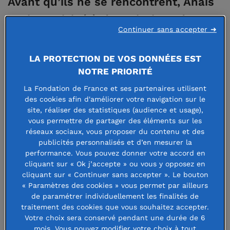
Avant qu’ils ne se rencontrent, Anaïs
avait participé à des missions de
Continuer sans accepter ➜
réintroduction de la faune sauvage en
Thaïlande et en Afrique du Sud.
LA PROTECTION DE VOS DONNÉES EST
Aurélien s’était engagé dans des
NOTRE PRIORITÉ
actions humanitaires – notamment
La Fondation de France et ses partenaires utilisent
des cookies afin d'améliorer votre navigation sur le
au Cameroun où il avait travaillé à la
site, réaliser des statistiques (audience et usage),
vous permettre de partager des éléments sur les
création d’ateliers de lecture pour de
réseaux sociaux, vous proposer du contenu et des
jeunes enfants. Leurs expériences
publicités personnalisés et d’en mesurer la
performance. Vous pouvez donner votre accord en
étaient différentes mais les valeurs
cliquant sur « Ok j’accepte » ou vous y opposez en
communes, et Anaïs et Aurélien ont
cliquant sur « Continuer sans accepter ». Le bouton
« Paramètres des cookies » vous permet par ailleurs
poursuivi ensemble leur engagement.
de paramétrer individuellement les finalités de
traitement des cookies que vous souhaitez accepter.
Leur déclic ? La naissance de leur
Votre choix sera conservé pendant une durée de 6
fille en 2019 : «
L’arrivée de notre
mois. Vous pouvez modifier votre choix à tout