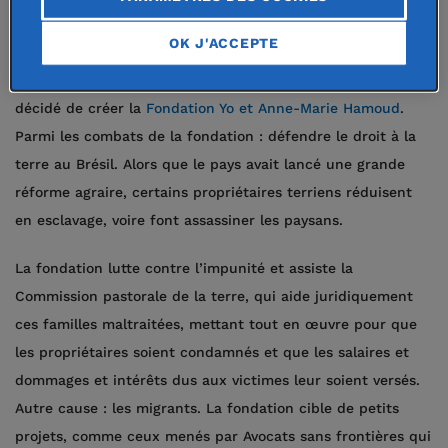
des organisations pour les droits de l’Homme lors de grands
OK J'ACCEPTE
procès en Turquie et au Brésil. Au décès de mon mari, pour
continuer à faire vivre nos convictions communes, j’ai
décidé de créer la
Fondation Yo et Anne-Marie Hamoud
.
Parmi les combats de la fondation : défendre le droit à la
terre au Brésil. Alors que le pays avait lancé une grande
réforme agraire, certains propriétaires terriens réduisent
en esclavage, voire font assassiner les paysans.
La fondation lutte contre l’impunité et assiste la
Commission pastorale de la terre, qui aide juridiquement
ces familles maltraitées, mettant tout en œuvre pour que
les propriétaires soient condamnés et que les salaires et
dommages et intérêts dus aux victimes leur soient versés.
Autre cause : les migrants. La fondation cible de petits
projets, comme ceux menés par Avocats sans frontières qui