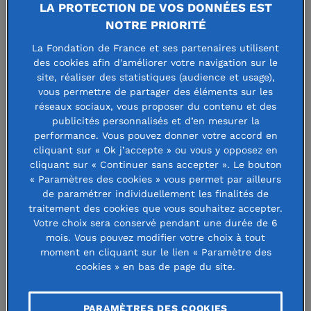
« Le droit donne sa dignité à tout
LA PROTECTION DE VOS DONNÉES EST
individu »
NOTRE PRIORITÉ
La Fondation de France et ses partenaires utilisent
des cookies afin d'améliorer votre navigation sur le
site, réaliser des statistiques (audience et usage),
vous permettre de partager des éléments sur les
réseaux sociaux, vous proposer du contenu et des
publicités personnalisés et d’en mesurer la
performance. Vous pouvez donner votre accord en
cliquant sur « Ok j’accepte » ou vous y opposez en
cliquant sur « Continuer sans accepter ». Le bouton
« Paramètres des cookies » vous permet par ailleurs
de paramétrer individuellement les finalités de
traitement des cookies que vous souhaitez accepter.
Être à la tête d’un patrimoine, c’est ce que j’appelle le
Votre choix sera conservé pendant une durée de 6
hasard de la vie.
Pour moi, je n’en suis pas propriétaire
mois. Vous pouvez modifier votre choix à tout
mais simple détentrice. Il est donc normal que ces moyens
moment en cliquant sur le lien « Paramètre des
cookies » en bas de page du site.
financiers servent à aider ceux qui n’ont rien. Avec mon
mari, avocat comme moi, nous avons toujours été engagés
en faveur des droits humains. J’ai représenté notamment
PARAMÈTRES DES COOKIES