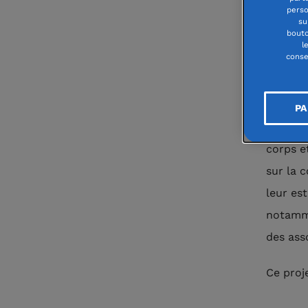
se re
perso
(Mort
su
bouto
l
conse
Créée e
sexuell
reconst
PA
danse l
corps et
sur la c
leur est
notamme
des ass
Ce proj