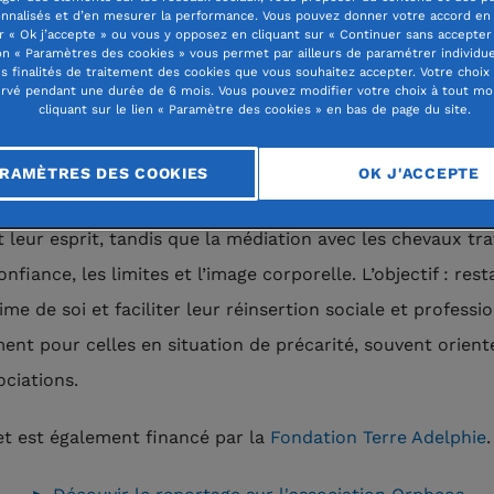
construire par la danse et la médiation é
nnalisés et d’en mesurer la performance. Vous pouvez donner votre accord en 
efontaine – Oise)
r « Ok j’accepte » ou vous y opposez en cliquant sur « Continuer sans accepter 
n « Paramètres des cookies » vous permet par ailleurs de paramétrer individu
es finalités de traitement des cookies que vous souhaitez accepter. Votre choix
rvé pendant une durée de 6 mois. Vous pouvez modifier votre choix à tout m
n 2022 par Indira Chowdhury, elle-même victime de viole
cliquant sur le lien « Paramètre des cookies » en bas de page du site.
es, Orpheos aide d’autres femmes victimes de violences à
ruire grâce à la danse-thérapie et à la médiation équine. 
RAMÈTRES DES COOKIES
OK J'ACCEPTE
eur permet d’extérioriser leur traumatisme en reconnecta
 leur esprit, tandis que la médiation avec les chevaux tra
onfiance, les limites et l’image corporelle. L’objectif : res
ime de soi et faciliter leur réinsertion sociale et professio
nt pour celles en situation de précarité, souvent orient
ociations.
et est également financé par la
Fondation Terre Adelphie
.