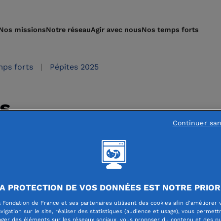
Nos missions
Notre réseau
Agir avec nous
Nos temps forts
ps forts
Pépites 2025
s
Continuer sa
A PROTECTION DE VOS DONNÉES EST NOTRE PRIOR
os : aider les femmes victimes de violen
 Fondation de France et ses partenaires utilisent des cookies afin d'améliorer 
vigation sur le site, réaliser des statistiques (audience et usage), vous permett
ager des éléments sur les réseaux sociaux, vous proposer du contenu et des pu