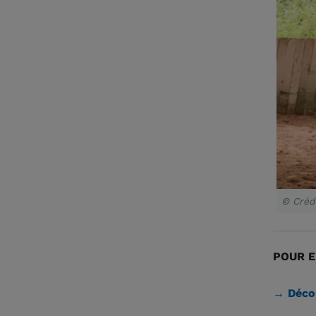
© Créd
POUR E
→ Décou