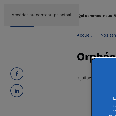
Accéder au contenu principal
Qui sommes-nous ?
Accueil
Nos tem
Orphéo
3 juillet 2025
L
Orphé
La
na
part