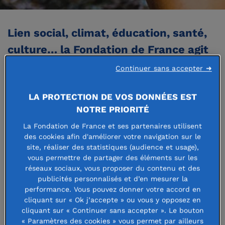
Lien social, climat, éducation, santé,
culture… la Fondation de France agit
dans tous les domaines de l’intérêt
Continuer sans accepter ➜
général, en France et à l'international.
LA PROTECTION DE VOS DONNÉES EST
NOTRE PRIORITÉ
La Fondation de France et ses partenaires utilisent
Solidarités et vulnérabiltés
des cookies afin d'améliorer votre navigation sur le
site, réaliser des statistiques (audience et usage),
vous permettre de partager des éléments sur les
réseaux sociaux, vous proposer du contenu et des
publicités personnalisés et d’en mesurer la
performance. Vous pouvez donner votre accord en
cliquant sur « Ok j’accepte » ou vous y opposez en
cliquant sur « Continuer sans accepter ». Le bouton
« Paramètres des cookies » vous permet par ailleurs