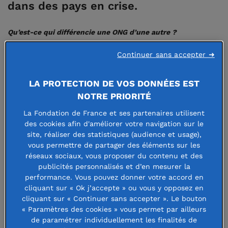
dans des pays en crise.
Qu’est-ce qui différencie une ONG d’une autre ?
Continuer sans accepter ➜
Dans le secteur, les entités se différencient en fonction de
leurs spécialités : l’humanitaire, le développement, le
LA PROTECTION DE VOS DONNÉES EST
plaidoyer, les droits humains et l’environnement. Les ONG
NOTRE PRIORITÉ
dites humanitaires sont de deux types: il y a les
La Fondation de France et ses partenaires utilisent
humanitaires pures, à savoir celles qui interviennent
des cookies afin d'améliorer votre navigation sur le
uniquement sur des situations de crise à l’international, et
site, réaliser des statistiques (audience et usage),
celles qui travaillent aussi sur des questions de
vous permettre de partager des éléments sur les
réseaux sociaux, vous proposer du contenu et des
développement, comme c’est le cas du réseau Caritas
publicités personnalisés et d’en mesurer la
International, par exemple. Enfin, certaines ONG mènent
performance. Vous pouvez donner votre accord en
leurs actions à la fois en France et à l’international. De
cliquant sur « Ok j’accepte » ou vous y opposez en
cliquant sur « Continuer sans accepter ». Le bouton
nombreuses ONG présentent une spécialité, qu’elle soit
« Paramètres des cookies » vous permet par ailleurs
médicale, relative à la relance économique ou à la
de paramétrer individuellement les finalités de
protection de l’enfance, par exemple. Solidarité