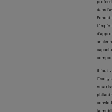
profess
dans l’
Fondati
L’expér
d’appro
ancienn
capacit
compor
Il faut 
l’écosy
nourris
philant
convicti
la mobi