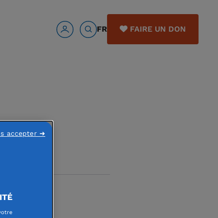
FR
FAIRE UN DON
ns accepter ➜
ITÉ
uée
votre
être de