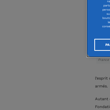
na
part
perso
su
bouto
l
conse
PA
Pierre 
France
l’esprit
armés.
Autant 
Fondati