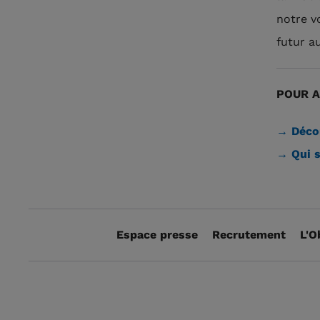
notre v
futur a
POUR A
→ Décou
→ Qui 
Espace presse
Recrutement
L'O