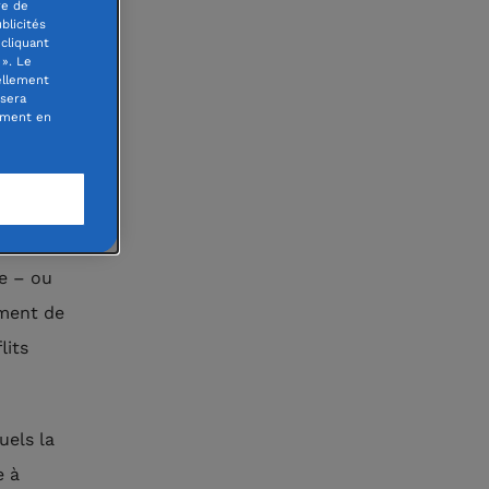
re de
blicités
les
cliquant
». Le
de,
ellement
 sera
hysique
oment en
lles
tions
n plus
du
e – ou
ement de
lits
els la
e à