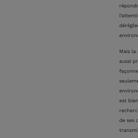
répondr
l’atten
dérègle
environ
Mais la
aussi p
façonne
seuleme
environn
est bien
recherc
de ses 
transmis