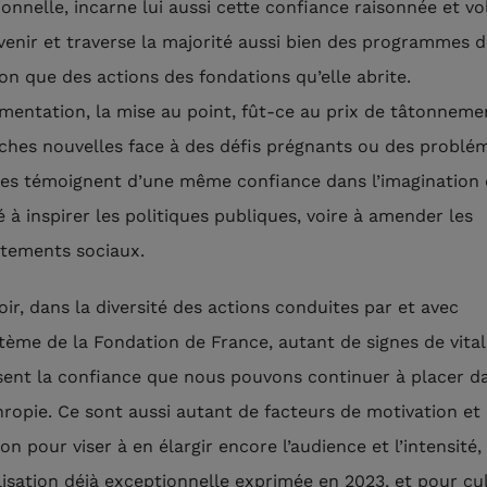
ionnelle, incarne lui aussi cette confiance raisonnée et vo
avenir et traverse la majorité aussi bien des programmes d
on que des actions des fondations qu’elle abrite.
imentation, la mise au point, fût-ce au prix de tâtonneme
ches nouvelles face à des défis prégnants ou des problé
es témoignent d’une même confiance dans l’imagination 
é à inspirer les politiques publiques, voire à amender les
tements sociaux.
voir, dans la diversité des actions conduites par et avec
stème de la Fondation de France, autant de signes de vital
sent la confiance que nous pouvons continuer à placer da
hropie. Ce sont aussi autant de facteurs de motivation et
on pour viser à en élargir encore l’audience et l’intensité,
lisation déjà exceptionnelle exprimée en 2023, et pour cul