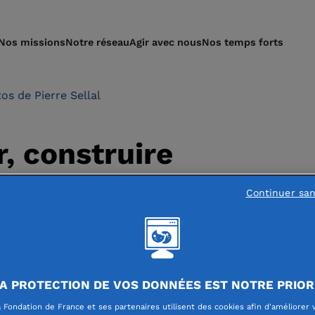
Nos missions
Notre réseau
Agir avec nous
Nos temps forts
tos de Pierre Sellal
, construire
Continuer sa
A PROTECTION DE VOS DONNÉES EST NOTRE PRIOR
2023, une année marq
 Fondation de France et ses partenaires utilisent des cookies afin d'améliorer 
encore une fois, peut-