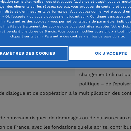
vigation sur le site, réaliser des statistiques (audience et usage), vous permett
ager des éléments sur les réseaux sociaux, vous proposer du contenu et des pu
manière aggravée, par 
nnalisés et d’en mesurer la performance. Vous pouvez donner votre accord en 
r « Ok j’accepte » ou vous y opposez en cliquant sur « Continuer sans accepter 
dérèglements du mon
n « Paramètres des cookies » vous permet par ailleurs de paramétrer individu
es finalités de traitement des cookies que vous souhaitez accepter. Votre choix
qu’ils soient d’ordre p
rvé pendant une durée de 6 mois. Vous pouvez modifier votre choix à tout m
cliquant sur le lien « Paramètre des cookies » en bas de page du site.
– catastrophes nature
répétées ou manifesta
RAMÈTRES DES COOKIES
OK J'ACCEPTE
tangibles et de plus e
coûteuses des effets 
Sellal, president of Fondation de
changement climatiqu
politique – de l’épuis
 de dialogue et de coopération à la multiplication des conf
de nouveaux risques, de dommages ou de blessures auxqu
on de France, avec les fondations qu’elle abrite, contribu