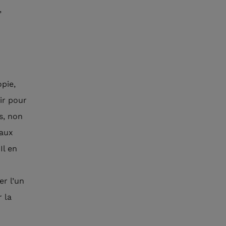
,
opie,
ir pour
s, non
eaux
Il en
er l’un
 la