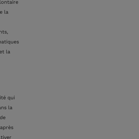
lontaire
e la
nts,
matiques
et la
ité qui
ns la
 de
 après
tiver