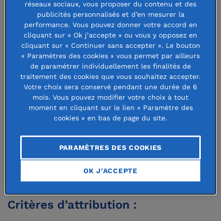
Fondation pour l'Etude de
réseaux sociaux, vous proposer du contenu et des
publicités personnalisés et d’en mesurer la
la Langue et de la
performance. Vous pouvez donner votre accord en
cliquant sur « Ok j’accepte » ou vous y opposez en
Civilisation japonaises
cliquant sur « Continuer sans accepter ». Le bouton
« Paramètres des cookies » vous permet par ailleurs
de paramétrer individuellement les finalités de
traitement des cookies que vous souhaitez accepter.
9 septembre 2021
Votre choix sera conservé pendant une durée de 6
mois. Vous pouvez modifier votre choix à tout
moment en cliquant sur le lien « Paramètre des
cookies » en bas de page du site.
La
Fondation pour l'étude de la langue et de la civilisation
PARAMÈTRES DES COOKIES
japonaise
attribue des bourses de mobilité à des étudiants
en 3e année de licence ou en master de langue japonaise
OK J'ACCEPTE
dans le cadre d'un séjour linguistique au Japon.
Critères d’attribution :