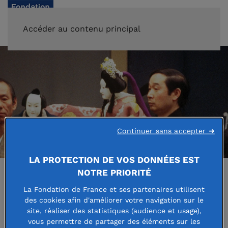
FAIRE UN DON
Accéder au contenu principal
Continuer sans accepter ➜
LA PROTECTION DE VOS DONNÉES EST
NOTRE PRIORITÉ
La Fondation de France et ses partenaires utilisent
Accueil
Guide des bourses
des cookies afin d'améliorer votre navigation sur le
site, réaliser des statistiques (audience et usage),
vous permettre de partager des éléments sur les