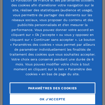
La Fondation de France et ses partenaires utilisent
Fondation Jean Luc
des cookies afin d'améliorer votre navigation sur le
site, réaliser des statistiques (audience et usage),
Lagardère
vous permettre de partager des éléments sur les
réseaux sociaux, vous proposer du contenu et des
publicités personnalisés et d’en mesurer la
performance. Vous pouvez donner votre accord en
9 septembre 2021
cliquant sur « Ok j’accepte » ou vous y opposez en
cliquant sur « Continuer sans accepter ». Le bouton
« Paramètres des cookies » vous permet par ailleurs
de paramétrer individuellement les finalités de
traitement des cookies que vous souhaitez accepter.
La
Fondation Jean-Luc Lagardère
attribue neuf bourses
Votre choix sera conservé pendant une durée de 6
chaque année à de jeunes créateurs et professionnels dans
mois. Vous pouvez modifier votre choix à tout
moment en cliquant sur le lien « Paramètre des
les domaines de l’écrit, de l’audiovisuel ou de la musique.
cookies » en bas de page du site.
Décernées par des jurys prestigieux, ces bourses offrent
aux lauréats non seulement des moyens financiers mais
PARAMÈTRES DES COOKIES
aussi le temps nécessaire pour réaliser un grand projet,
OK J'ACCEPTE
celui qui leur permettra de s’affirmer dans leur domaine.