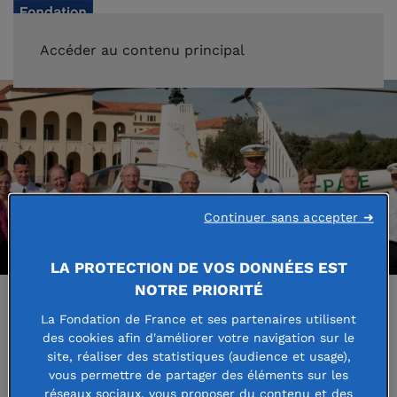
FAIRE UN DON
Accéder au contenu principal
Continuer sans accepter ➜
LA PROTECTION DE VOS DONNÉES EST
NOTRE PRIORITÉ
La Fondation de France et ses partenaires utilisent
des cookies afin d'améliorer votre navigation sur le
Accueil
Guide des bourses
site, réaliser des statistiques (audience et usage),
vous permettre de partager des éléments sur les
réseaux sociaux, vous proposer du contenu et des