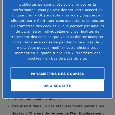
Fondation Charles Mercier
publicités personnalisés et d’en mesurer la
performance. Vous pouvez donner votre accord en
cliquant sur « Ok j’accepte » ou vous y opposez en
cliquant sur « Continuer sans accepter ». Le bouton
8 septembre 2021
« Paramètres des cookies » vous permet par ailleurs
de paramétrer individuellement les finalités de
traitement des cookies que vous souhaitez accepter.
Votre choix sera conservé pendant une durée de 6
mois. Vous pouvez modifier votre choix à tout
La
Fondation Charles Mercier
accorde chaque année des
moment en cliquant sur le lien « Paramètre des
cookies » en bas de page du site.
"prix Saint-Exupéry" permettant à des jeunes de participer
à des projets en liens avec les valeurs de cet homme.
PARAMÈTRES DES COOKIES
Critères d’attribution :
OK J'ACCEPTE
être élève en classe de première ;
être de nationalité française ;
être inscrit dans un des établissements partenaires
(Ecoles d'Officiers de l'Armée de l'Air; Etablissement