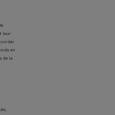
de
t leur
accorder
fonds en
s de la
s
tée,