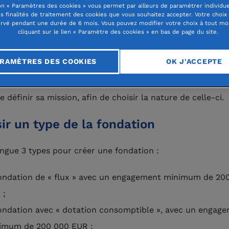
n « Paramètres des cookies » vous permet par ailleurs de paramétrer individu
es finalités de traitement des cookies que vous souhaitez accepter. Votre choix
oupe d’amis. Ou encore celle d’une entreprise, qui peut ai
rvé pendant une durée de 6 mois. Vous pouvez modifier votre choix à tout m
er ses salariés au-delà de son activité économique. Cet
cliquant sur le lien « Paramètre des cookies » en bas de page du site.
ent pour une cause d’intérêt général demande un
RAMÈTRES DES COOKIES
OK J'ACCEPTE
ssement financier, mais surtout, un véritable investisseme
el. Pour créer une fondation, il est nécessaire avant tout
 définir sa mission, afin de choisir la nature de celle-ci.
ir un type de la fondation
ingue 3 types pour créer une fondation :
fondation de « flux » avec un engagement minimum de 20
 ;
fondation avec « dotation consomptible », avec un engag
imum de 200 000 EUR ;