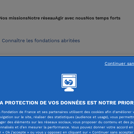
Nos missions
Notre réseau
Agir avec nous
Nos temps forts
Connaître les fondations abritées
t créer une fondatio
Continuer sa
A PROTECTION DE VOS DONNÉES EST NOTRE PRIOR
 Fondation de France et ses partenaires utilisent des cookies afin d'améliorer 
vigation sur le site, réaliser des statistiques (audience et usage), vous permett
ager des éléments sur les réseaux sociaux, vous proposer du contenu et des pu
tion d'une fondation
s’inscrit dans un projet profondéme
nnalisés et d’en mesurer la performance. Vous pouvez donner votre accord en 
r « Ok j’accepte » ou vous y opposez en cliquant sur « Continuer sans accepter 
e. C’est parfois l’histoire d’un couple, d’une famille, d’une 