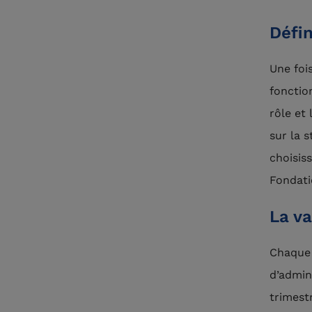
Défin
Une fois
fonctio
rôle et
sur la 
choisis
Fondati
La va
Chaque 
d’admin
trimest