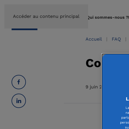
Accéder au contenu principal
Qui sommes-nous ?
Accueil
FAQ
Commen
9 juin 2021
L
La
na
part
La
créa
perso
su
altruist