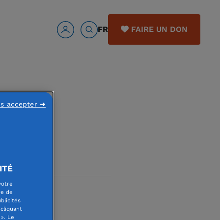
FR
FAIRE UN DON
n ?
ns accepter ➜
ITÉ
votre
re de
blicités
nt
cliquant
». Le
fratrie,