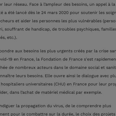
er leur réseau. Face à l’ampleur des besoins, un appel à la
ité a été lancé dès le 24 mars 2020 pour soutenir les soig
rcheurs et aider les personnes les plus vulnérables (pers
ri, souffrant de handicap, de troubles psychiques, famille
és, etc.).
pondre aux besoins les plus urgents créés par la crise san
ovid-19 en France, la Fondation de France s'est rapidemen
hée de nombreux acteurs dans le domaine social et sanit
nnaître leurs besoins. Elle ouvre ainsi le dialogue avec pl
 hospitaliers universitaires (CHU) en France pour leur pr
aider, dans l’achat de matériel médical par exemple.
endiguer la propagation du virus, de le comprendre plus
ment pour le combattre sur la durée, le choix des projets