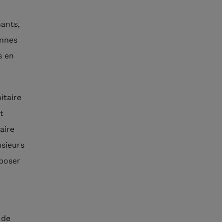
nants,
onnes
s en
itaire
t
aire
usieurs
oposer
 de