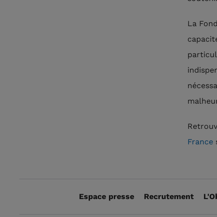
La Fond
capacité
particul
indispe
nécessa
malheu
Retrou
France
s
Espace presse
Recrutement
L'O