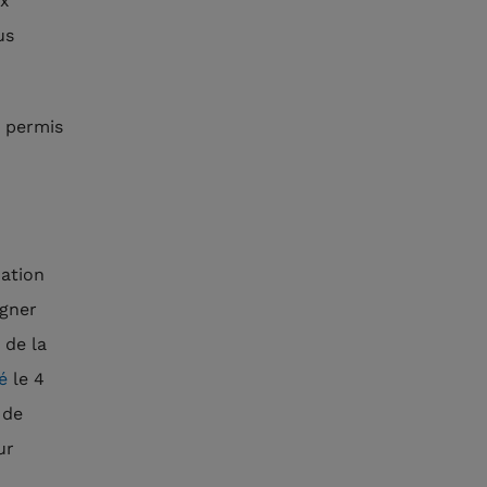
ux
us
a permis
ation
agner
 de la
é
le 4
 de
ur