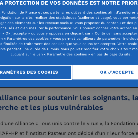
A PROTECTION DE VOS DONNÉES EST NOTRE PRIOR
 Fondation de France et ses partenaires utilisent des cookies afin d'améliorer 
vigation sur le site, réaliser des statistiques (audience et usage), vous permett
ager des éléments sur les réseaux sociaux, vous proposer du contenu et des pu
ctions d’aide de la Fondation de
nnalisés et d’en mesurer la performance. Vous pouvez donner votre accord en 
r « Ok j’accepte » ou vous y opposez en cliquant sur « Continuer sans accepter 
e contre la Covid-19
n « Paramètres des cookies » vous permet par ailleurs de paramétrer individu
es finalités de traitement des cookies que vous souhaitez accepter. Votre choix
rvé pendant une durée de 6 mois. Vous pouvez modifier votre choix à tout m
la
pandémie du Coronavirus
, la Fondation de France s’est
cliquant sur le lien « Paramètre des cookies » en bas de page du site.
ée dès le mois de mars 2020 pour venir en aide au person
t, aux chercheurs et aux associations de proximité en lie
RAMÈTRES DES COOKIES
OK J'ACCEPTE
 personnes les plus fragiles.
lliance pour soutenir les soignants, l
rche et les plus vulnérables
d’une Alliance « Tous unis contre le virus », la Fondation 
l’AP-HP et l’Institut Pasteur ont décidé d’unir leur force 