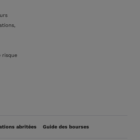
urs
ations,
 risque
ations abritées
Guide des bourses