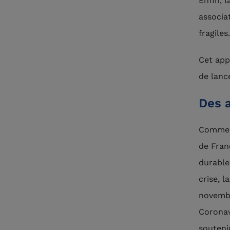
Enfin, 
associa
fragiles
Cet appe
de lanc
Des a
Comme à
de Fran
durable
crise, 
novembr
Coronav
souteni