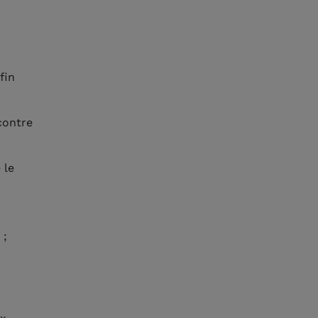
fin
contre
 le
 ;