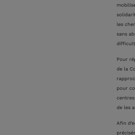
mobilis
solidar
les che
sans ab
difficult
Pour ré
de la C
rapproc
pour co
centres
de les 
Afin d’
précisé