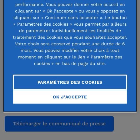
Fondation de France : la
performance. Vous pouvez donner votre accord en
cliquant sur « Ok j’accepte » ou vous y opposez en
Fondation de toutes les
cliquant sur « Continuer sans accepter ». Le bouton
« Paramètres des cookies » vous permet par ailleurs
causes
de paramétrer individuellement les finalités de
traitement des cookies que vous souhaitez accepter.
Votre choix sera conservé pendant une durée de 6
mois. Vous pouvez modifier votre choix à tout
19 novembre 2015
moment en cliquant sur le lien « Paramètre des
cookies » en bas de page du site.
PARAMÈTRES DES COOKIES
La Fondation de France lance sa nouvelle campagne
institutionnelle qui réaffirme sa raison d’être, son savoir-
OK J'ACCEPTE
faire et son engagement : la Fondation de toutes les causes
Télécharger le communiqué de presse