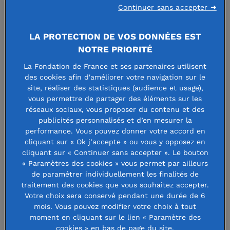
culture et aux arts, au sport ou à
Continuer sans accepter ➜
l’environnement sont organisés par
LA PROTECTION DE VOS DONNÉES EST
des associations soutenues par ces
NOTRE PRIORITÉ
fondations. L’occasion de découvrir
La Fondation de France et ses partenaires utilisent
dans le plaisir et sur le terrain les
des cookies afin d'améliorer votre navigation sur le
site, réaliser des statistiques (audience et usage),
actions menées toute l’année par des
vous permettre de partager des éléments sur les
acteurs engagés et passionnés. De
réseaux sociaux, vous proposer du contenu et des
publicités personnalisés et d’en mesurer la
quoi passer un bel été et renforcer
performance. Vous pouvez donner votre accord en
les envies d’agir. Focus sur quelques-
cliquant sur « Ok j’accepte » ou vous y opposez en
cliquant sur « Continuer sans accepter ». Le bouton
uns de ces rendez-vous.
« Paramètres des cookies » vous permet par ailleurs
de paramétrer individuellement les finalités de
traitement des cookies que vous souhaitez accepter.
Tennis solidaire avec la Fondation
Votre choix sera conservé pendant une durée de 6
Philippe-Chatrier
mois. Vous pouvez modifier votre choix à tout
moment en cliquant sur le lien « Paramètre des
cookies » en bas de page du site.