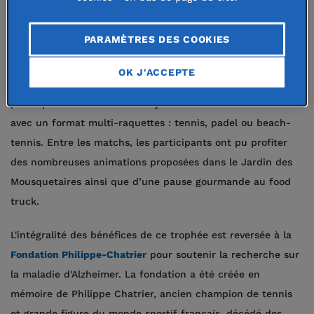
Le 2 juillet sur les courts mythiques du Stade Roland
Garros s’est tenue l’opération « N’oublie jamais ta
PARAMÈTRES DES COOKIES
raquette » du Trophée Philippe Chatrier. À cette occasion,
le public a eu l'opportunité de jouer sur les courts n°2, 3,
OK J'ACCEPTE
4, 5 et même sur le mythique court Philippe-Chatrier. Les
participants ont été invités à jouer des matchs de double
avec un format multi-raquettes : tennis, padel ou beach-
tennis. Entre les matchs, les participants ont pu profiter
des nombreuses animations proposées dans le Jardin des
Mousquetaires ainsi que d’une pause gourmande au food
truck.
L'intégralité des bénéfices de ce trophée est reversée à la
Fondation Philippe-Chatrier
pour soutenir la recherche sur
la maladie d'Alzheimer. La fondation a été créée en
mémoire de Philippe Chatrier, ancien champion de tennis
et grande figure du monde sportif français, décédé des