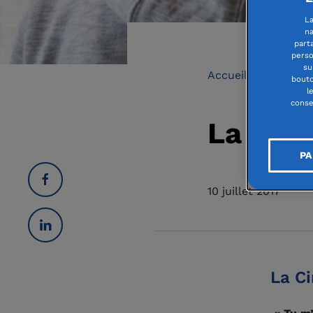
La
na
part
perso
su
Accueil
Urgenc
bouto
l
conse
La Ciné
PA
10 juillet 2017
La C