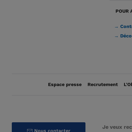
POUR A
→ Contr
→ Décou
Espace presse
Recrutement
L'O
Je veux rec
Nous contacter