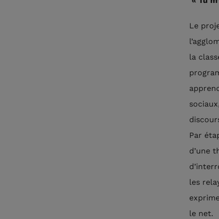
« Tu m’
Le proj
l’agglo
la clas
program
apprend
sociaux
discours
Par éta
d’une t
d’interr
les rela
exprimer
le net.