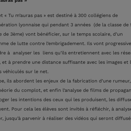
auras pas »
et « Tu m’auras pas » est destiné à 300 collégiens de
mération lyonnaise qui pendant 3 années (de la classe de
se de 3ème) vont bénéficier, sur le temps scolaire, d’un
me de lutte contre l’embrigadement. Ils vont progressi
re à analyser les liens qu’ils entretiennent avec les rés
, et à prendre une distance suffisante avec les images et 
 véhiculés sur le net.
pe, ils abordent les enjeux de la fabrication d’une rumeur,
héorie du complot, et enfin l’analyse de films de propagan
oger les intentions des ceux qui les produisent, les diffu
yent. Pour cela les élèves sont invités à réfléchir, à analys
, jusqu’à parvenir à réaliser des vidéos qui seront diffus