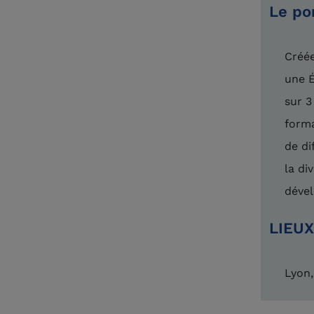
Le po
Créée
une É
sur 3
forma
de di
la di
dével
LIEUX
Lyon,