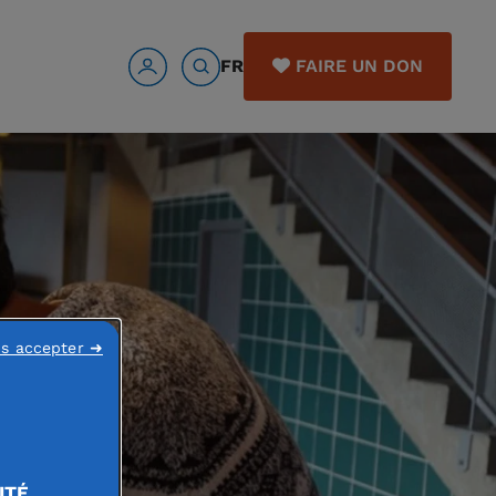
FR
FAIRE UN DON
ns accepter ➜
ITÉ