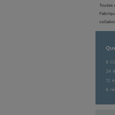
Toutes 
Fabriqu
collabo
Que
6 Co
24 
12 
6 ré