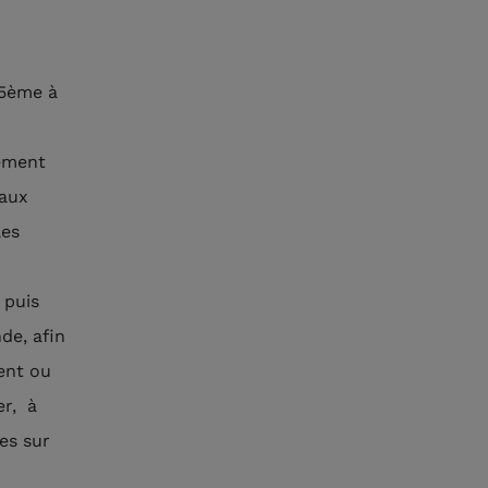
 5ème à
vement
eaux
les
 puis
de, afin
sent ou
er, à
ées sur