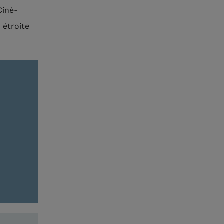
Ciné-
 étroite