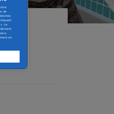
votre
re de
blicités
cliquant
». Le
ellement
 sera
oment en