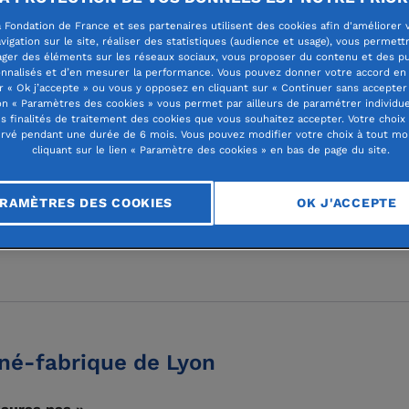
 Fondation de France et ses partenaires utilisent des cookies afin d'améliorer 
vigation sur le site, réaliser des statistiques (audience et usage), vous permett
ager des éléments sur les réseaux sociaux, vous proposer du contenu et des pu
nnalisés et d’en mesurer la performance. Vous pouvez donner votre accord en 
r « Ok j’accepte » ou vous y opposez en cliquant sur « Continuer sans accepter 
es
n « Paramètres des cookies » vous permet par ailleurs de paramétrer individu
es finalités de traitement des cookies que vous souhaitez accepter. Votre choix
rvé pendant une durée de 6 mois. Vous pouvez modifier votre choix à tout m
cliquant sur le lien « Paramètre des cookies » en bas de page du site.
-fabrique de Lyon
RAMÈTRES DES COOKIES
OK J'ACCEPTE
iné-fabrique de Lyon