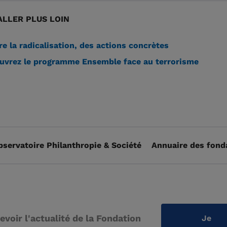
LLER PLUS LOIN
e la radicalisation, des actions concrètes
vrez le programme Ensemble face au terrorisme
bservatoire Philanthropie & Société
Annuaire des fond
evoir l'actualité de la Fondation
Je