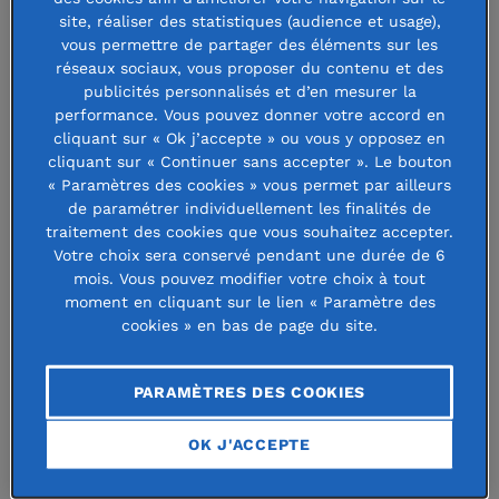
particulier pour les 15 millions de
site, réaliser des statistiques (audience et usage),
vous permettre de partager des éléments sur les
Français qui se sentent seuls. C’est
réseaux sociaux, vous proposer du contenu et des
pourquoi, comme chaque année, la
publicités personnalisés et d’en mesurer la
performance. Vous pouvez donner votre accord en
Fondation de France se mobilise pour
cliquant sur « Ok j’accepte » ou vous y opposez en
cliquant sur « Continuer sans accepter ». Le bouton
offrir des moments de convivialité à
« Paramètres des cookies » vous permet par ailleurs
ceux qui en sont privés toute l’année.
de paramétrer individuellement les finalités de
traitement des cookies que vous souhaitez accepter.
Votre choix sera conservé pendant une durée de 6
Près de 200 « Réveillons de la solidarité » sont organisés
mois. Vous pouvez modifier votre choix à tout
par des associations de proximité, qu’il s’agisse de dîners,
moment en cliquant sur le lien « Paramètre des
cookies » en bas de page du site.
d’ateliers cuisine, d’activités pour les enfants ou encore de
distributions de cadeaux. Ces rencontres favorisent les
liens et l’entraide entre personnes en difficulté et
PARAMÈTRES DES COOKIES
habitants d’un même quartier.
OK J'ACCEPTE
Près de 200 réveillons solidaires