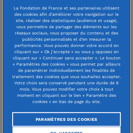
Bruno Chetaille
La Fondation de France et ses partenaires utilisent
des cookies afin d'améliorer votre navigation sur le
est membre du
site, réaliser des statistiques (audience et usage),
Conseil
vous permettre de partager des éléments sur les
réseaux sociaux, vous proposer du contenu et des
d’administration
publicités personnalisés et d’en mesurer la
performance. Vous pouvez donner votre accord en
de la Fondation de
cliquant sur « Ok j’accepte » ou vous y opposez en
France depuis
cliquant sur « Continuer sans accepter ». Le bouton
« Paramètres des cookies » vous permet par ailleurs
2019.
de paramétrer individuellement les finalités de
traitement des cookies que vous souhaitez accepter.
« À une époque secouée par les crises et les
Votre choix sera conservé pendant une durée de 6
mois. Vous pouvez modifier votre choix à tout
fractures sociales, dans un monde soumis à de profondes
moment en cliquant sur le lien « Paramètre des
mutations telles que la transition écologique ou le
cookies » en bas de page du site.
numérique, la philanthropie est une réponse à la montée
en puissance de l’individualisme qui prend trop souvent le
PARAMÈTRES DES COOKIES
pas sur la solidarité et la coopération. La Fondation de
France est donc un acteur de référence pour agir