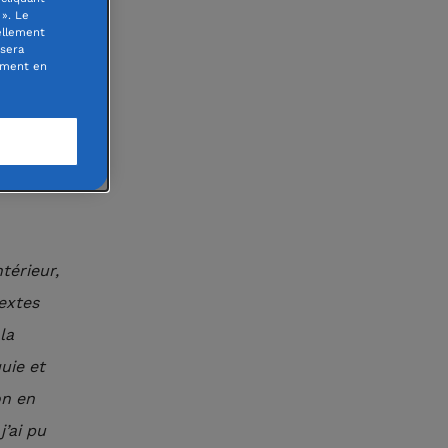
». Le
ellement
étaire
 sera
oment en
 SA.
térieur,
textes
la
uie et
on en
’ai pu