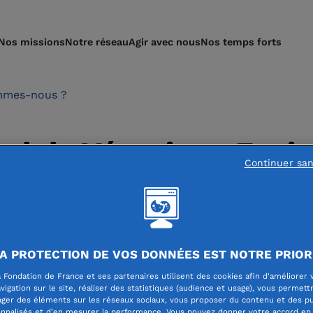
Nos missions
Notre réseau
Agir avec nous
Nos temps forts
mmes-nous ?
rd de Véronique Faujo
Continuer sa
 du Conseil d’adminis
A PROTECTION DE VOS DONNÉES EST NOTRE PRIOR
 Fondation de France et ses partenaires utilisent des cookies afin d'améliorer 
vigation sur le site, réaliser des statistiques (audience et usage), vous permett
ager des éléments sur les réseaux sociaux, vous proposer du contenu et des pu
nnalisés et d’en mesurer la performance. Vous pouvez donner votre accord en 