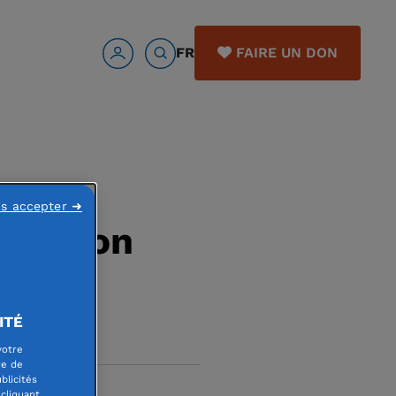
FR
FAIRE UN DON
ur,
ns accepter ➜
tration
ITÉ
votre
re de
blicités
cliquant