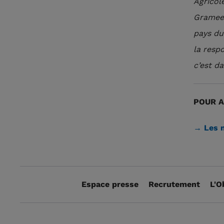
Agricol
Grameen
pays du
la respo
c’est d
POUR A
→ Les 
Espace presse
Recrutement
L'O