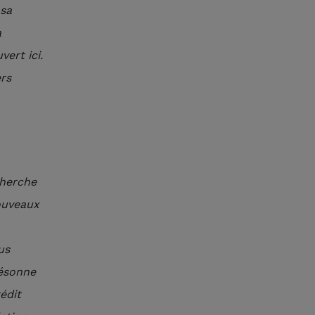
 sa
a
vert ici.
ers
cherche
ouveaux
us
résonne
édit