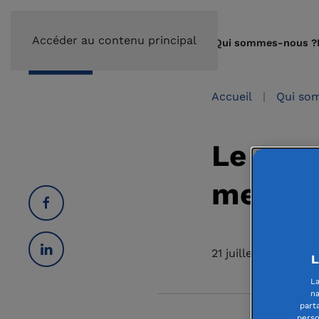
Accéder au contenu principal
Qui sommes-nous ?
Accueil
Qui so
Le rega
membre
21 juillet 2023
L
La
na
part
perso