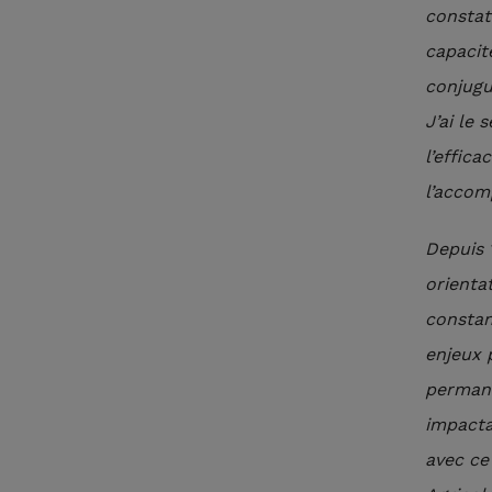
constat
capacit
conjugué
J’ai le
l’effica
l’accom
Depuis 1
orienta
constan
enjeux 
permane
impacta
avec ce 