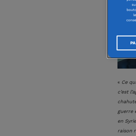
su
bouto
l
conse
PA
«
Ce qui
c’est l’
chahuté
guerre 
en Syri
raison 