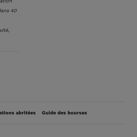
ation
dans 40
vité,
ations abritées
Guide des bourses