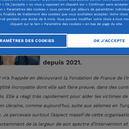
r « Ok j’accepte » ou vous y opposez en cliquant sur « Continuer sans accepter 
n « Paramètres des cookies » vous permet par ailleurs de paramétrer individu
Véronique Faujour est Secr
es finalités de traitement des cookies que vous souhaitez accepter. Votre choix
rvé pendant une durée de 6 mois. Vous pouvez modifier votre choix à tout m
générale de Crédit Agricole
cliquant sur le lien « Paramètre des cookies » en bas de page du site.
Elle fait partie du Conseil
RAMÈTRES DES COOKIES
OK J'ACCEPTE
d’administration
de la Fondation de France
depuis 2021.
 m’a frappée en découvrant la Fondation de France de l’in
agilité incroyable dont elle sait faire preuve, dans des con
s. Elle a réagi très rapidement pour aider les victimes de 
en Ukraine, comme aujourd’hui, suite aux séismes en Turq
e. Je percevais surtout l’aspect massif de cette organisati
notamment de la largeur de son spectre d’intervention et j