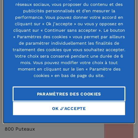
réseaux sociaux, vous proposer du contenu et des
actuellement en travaux. Il deviendra
publicités personnalisés et d’en mesurer la
performance. Vous pouvez donner votre accord en
le futur Atelier de la Fondation de
cliquant sur « Ok j’accepte » ou vous y opposez en
France, un lieu entièrement dédié aux
cliquant sur « Continuer sans accepter ». Le bouton
« Paramètres des cookies » vous permet par ailleurs
projets d'intérêt général.
de paramétrer individuellement les finalités de
traitement des cookies que vous souhaitez accepter.
Votre choix sera conservé pendant une durée de 6
Pendant la durée des travaux, les équipes sont
mois. Vous pouvez modifier votre choix à tout
installées Tour Atlantique, à La Défense. Vous
moment en cliquant sur le lien « Paramètre des
cookies » en bas de page du site.
trouverez ci-dessous toutes les informations de
contact ainsi que les indications pour vous y rendre.
PARAMÈTRES DES COOKIES
Numéro de téléphone de l’accueil :
01 44 21 31 00
OK J'ACCEPTE
Adresse : Tour Atlantique, 1 place de la Pyramide, 92
800 Puteaux