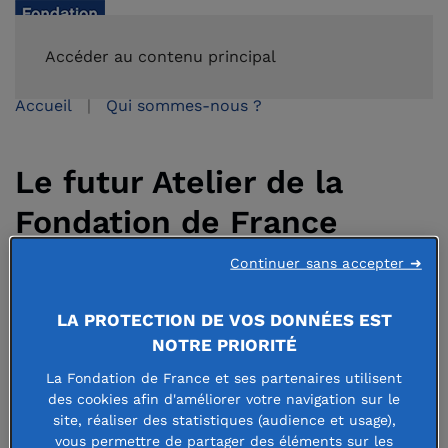
FAIRE UN DON
Accéder au contenu principal
Accueil
Qui sommes-nous ?
Le futur Atelier de la
Fondation de France
Continuer sans accepter ➜
25 juin 2026
LA PROTECTION DE VOS DONNÉES EST
NOTRE PRIORITÉ
La Fondation de France et ses partenaires utilisent
des cookies afin d'améliorer votre navigation sur le
Le siège de la Fondation de France,
site, réaliser des statistiques (audience et usage),
vous permettre de partager des éléments sur les
situé au 40 avenue Hoche, est