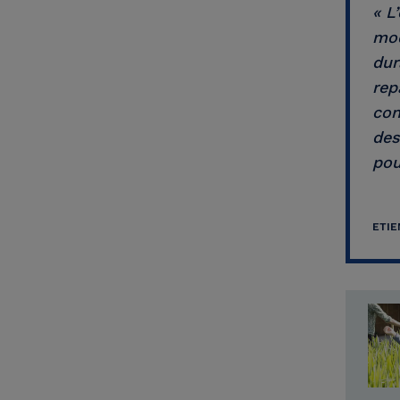
« L
mod
dur
rep
con
des
pou
ETIE