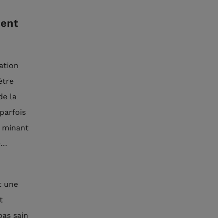
ment
ation
ètre
de la
parfois
, minant
té…
t une
t
pas sain