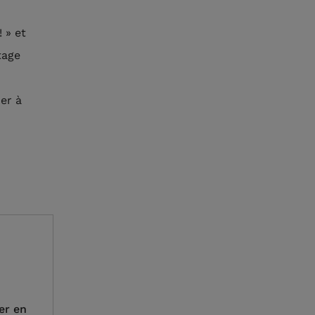
 » et
tage
er à
er en