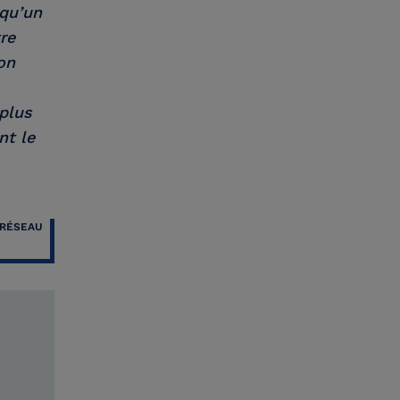
 qu’un
re
on
 plus
nt le
 RÉSEAU