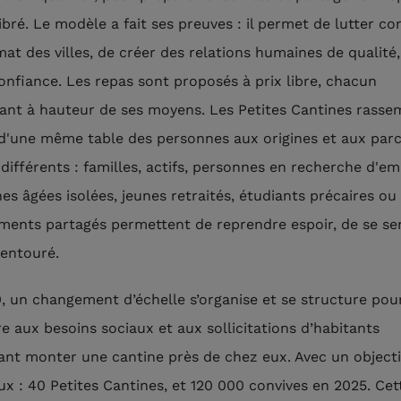
ibré. Le modèle a fait ses preuves : il permet de lutter co
mat des villes, de créer des relations humaines de qualité
confiance. Les repas sont proposés à prix libre, chacun
pant à hauteur de ses moyens. Les Petites Cantines rasse
d'une même table des personnes aux origines et aux par
 différents : familles, actifs, personnes en recherche d'em
es âgées isolées, jeunes retraités, étudiants précaires ou 
ents partagés permettent de reprendre espoir, de se sen
 entouré.
, un changement d’échelle s’organise et se structure pou
e aux besoins sociaux et aux sollicitations d’habitants
ant monter une cantine près de chez eux. Avec un objecti
ux : 40 Petites Cantines, et 120 000 convives en 2025. Cet