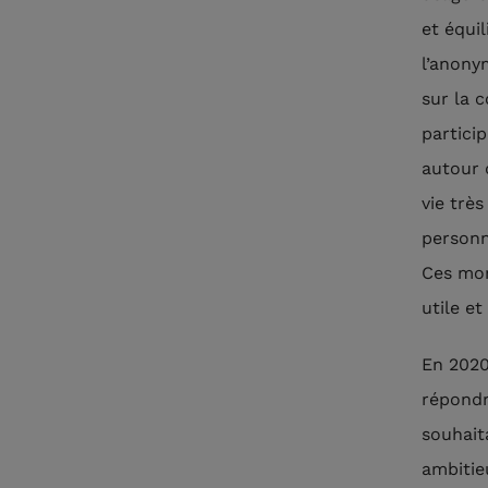
et équil
l’anony
sur la 
partici
autour 
vie très
personn
Ces mom
utile et
En 2020
répondr
souhait
ambitie