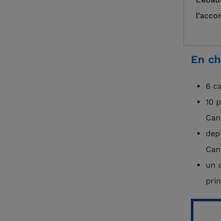
l’acco
En ch
6 c
10 
Can
dep
Can
un 
pri