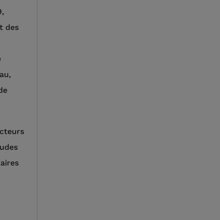
9,
t des
x
e
au,
de
acteurs
audes
iaires