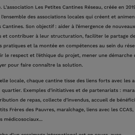
. L’association Les Petites Cantines Réseau, créée en 201
 l’ensemble des associations locales qui créent et animen
s Cantines. Son objectif : aider à l’émergence de nouveau
s et contribuer à leur structuration, faciliter le partage d
 pratiques et la montée en compétences au sein du rése
ir le respect et l’éthique du projet, mener une démarche 
yer pour faire connaître la solution.
helle locale, chaque cantine tisse des liens forts avec les 
 quartier. Exemples d’initiatives et de partenariats : mar
tribution de repas, collecte d’invendus, accueil de bénéfic
tits Frères des Pauvres, maraîchage, liens avec les CCAS,
s médicosociaux...
che d’un essaimage international est en cours, avec