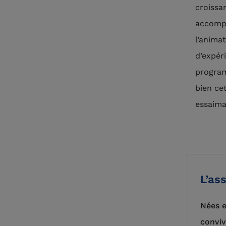
croissa
accompa
l’anima
d’expér
program
bien ce
essaima
L’as
Nées e
conviv