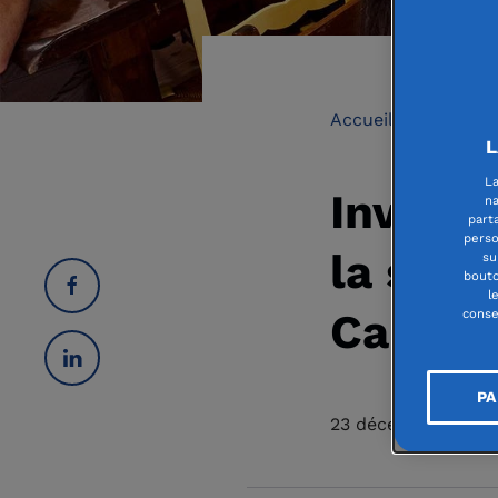
Accueil
Invente
L
La
Invent
na
part
perso
la soli
su
bouto
l
Cantin
conse
PA
23 décembre 2021