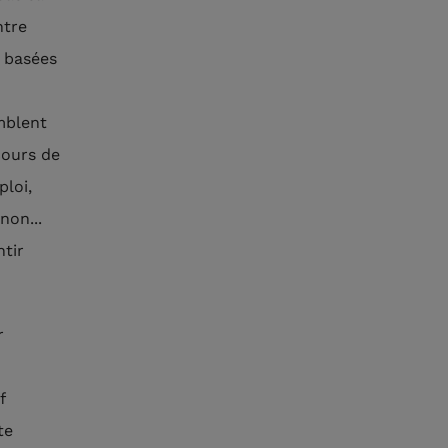
ntre
, basées
mblent
cours de
ploi,
non...
tir
r
f
te