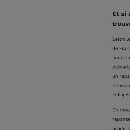
Et si
trouv
Selon l
de Fran
annuel 
précari
un repa
à terme 
indispe
En répo
réponse
usagers