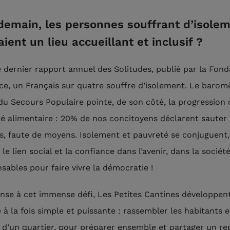
 demain, les personnes souffrant d’isole
aient un lieu accueillant et inclusif ?
e dernier rapport annuel des Solitudes, publié par la Fond
ce, un Français sur quatre souffre d’isolement. Le barom
du Secours Populaire pointe, de son côté, la progression 
té alimentaire : 20% de nos concitoyens déclarent sauter 
s, faute de moyens. Isolement et pauvreté se conjuguent
le lien social et la confiance dans l’avenir, dans la socié
nsables pour faire vivre la démocratie !
nse à cet immense défi, Les Petites Cantines développen
 à la fois simple et puissante : rassembler les habitants e
 d’un quartier, pour préparer ensemble et partager un re