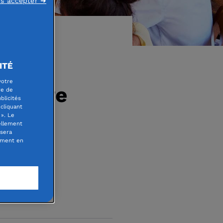
ns accepter ➜
ITÉ
votre
 contre
re de
blicités
cliquant
». Le
ellement
 sera
oment en