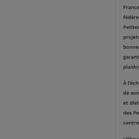
France
fédère
Petite
projet
bonnes
garant
plaido
À l’éc
de son
et dis
des Pe
centre
L’ébau