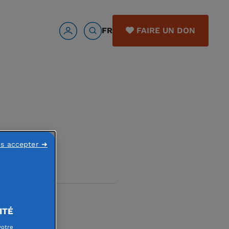
FR
FAIRE UN DON
ns accepter ➜
ITÉ
votre