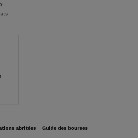
s
tats
e
ations abritées
Guide des bourses