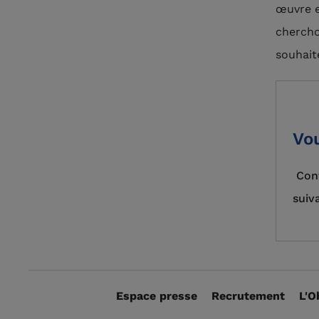
œuvre e
chercho
souhait
Vou
Cont
suiv
Espace presse
Recrutement
L'O