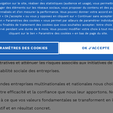
prises
vigation sur le site, réaliser des statistiques (audience et usage), vous permett
ager des éléments sur les réseaux sociaux, vous proposer du contenu et des pu
nnalisés et d’en mesurer la performance. Vous pouvez donner votre accord en 
r « Ok j’accepte » ou vous y opposez en cliquant sur « Continuer sans accepter 
ation de France s'associe aux entreprises pour définir le
n « Paramètres des cookies » vous permet par ailleurs de paramétrer individu
ies philanthropiques, en encourageant l'engagement des
es finalités de traitement des cookies que vous souhaitez accepter. Votre choix
rvé pendant une durée de 6 mois. Vous pouvez modifier votre choix à tout m
s. Transformons ensemble la vision de votre entreprise.
cliquant sur le lien « Paramètre des cookies » en bas de page du site.
ndation de France, nous excellons dans les protocoles de
RAMÈTRES DES COOKIES
OK J'ACCEPTE
ation légale et de conformité, pour alléger le fardeau des 
ratives et atténuer les risques associés aux initiatives de
abilité sociale des entreprises.
ndes entreprises multinationales et nationales nous choi
tre efficacité et la confiance que nous leur apportons. 
s à ce que vos valeurs fondamentales se transforment en
atif et en résultat concret.