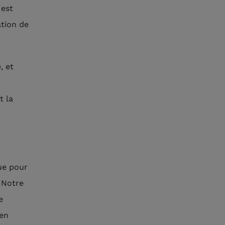
 est
ation de
, et
t la
ue pour
. Notre
e
 en