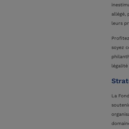
inestim
allégé,
leurs pr
Profite
soyez c
philant
légalité
Stra
La Fond
soutenir
organis
domaine