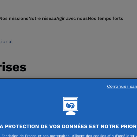
Nos missions
Notre réseau
Agir avec nous
Nos temps forts
tional
ises
Continuer sa
A PROTECTION DE VOS DONNÉES EST NOTRE PRIOR
 partenaire en responsabilité sociale des
 Fondation de France et ses partenaires utilisent des cookies afin d'améliorer 