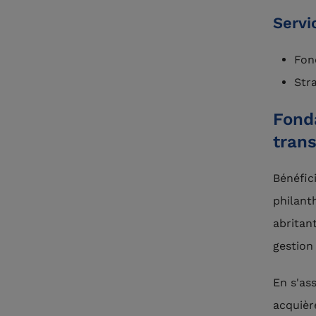
Servi
Fon
Str
Fonda
tran
Bénéfic
philant
abritan
gestion
En s'as
acquièr